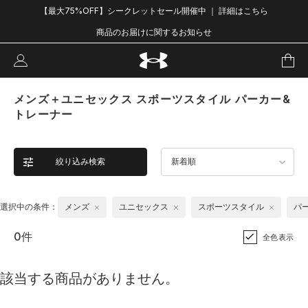
【最大75%OFF】シークレットセール開催中 ｜ 詳細はこちら
商品のお届けに関するお知らせ
メンズ＋ユニセックス スポーツスタイル パーカー&
トレーナー
絞り込み検索
新着順
選択中の条件：
メンズ
ユニセックス
スポーツスタイル
パ
0件
全色表示
該当する商品がありません。