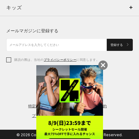
キッズ
トップス
ボトムス
キッズ
トップス
ボトムス
シューズ
シューズ
メールマガジンに登録する
ボトムス
シューズ
アクセサリー
アクセサリー
登録する
シューズ
アクセサリー
購読の際は、当社の
プライバシーポリシー
に同意します。
アクセサリー
スポーツブラ
レギンス＆タイツ
特定商取引法に基づく通販の表記
会員規約
プライバシーポリシー
© 2026 Copyright DOME Corporation. All Rights Reserved.