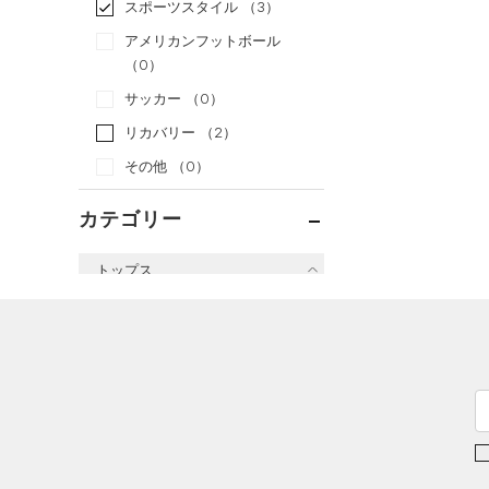
スポーツスタイル
（3）
アメリカンフットボール
（0）
サッカー
（0）
リカバリー
（2）
その他
（0）
カテゴリー
トップス
すべてのトップス
（0）
ベースレイヤー
（33）
Tシャツ
（3）
タンクトップ
（0）
ポロシャツ