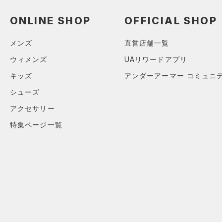
（3）
ロングTシャツ
（0）
ONLINE SHOP
OFFICIAL SHOP
パーカー&トレーナー
（9）
ジャケット
メンズ
直営店舗一覧
（0）
ジャージ
ウィメンズ
UAリワードアプリ
（0）
ベスト
キッズ
アンダーアーマー コミュニ
（1）
ダウン・コート
シューズ
（0）
スポーツブラ
アクセサリー
（0）
セットアップ
特集ページ一覧
（1）
スイムウェア
ボトムス
アクセサリー
すべてのボトムス
シューズ
すべてのアクセサリー
（0）
レギンス&タイツ
すべてのシューズ
（9）
バックパック
（16）
ショートパンツ
サイズ
（2）
スポーツシューズ