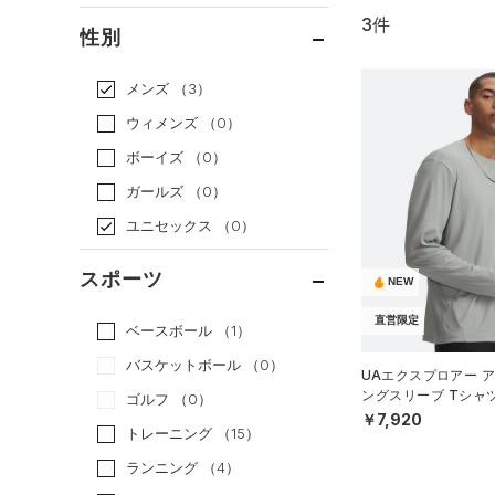
3件
通常価格
（1）
性別
セール
（2）
メンズ
（3）
ウィメンズ
（0）
ボーイズ
（0）
ガールズ
（0）
ユニセックス
（0）
スポーツ
NEW
直営限定
ベースボール
（1）
バスケットボール
（0）
UAエクスプロアー ア
ングスリーブ Tシャ
ゴルフ
（0）
ル/MEN）
￥7,920
トレーニング
（15）
ランニング
（4）