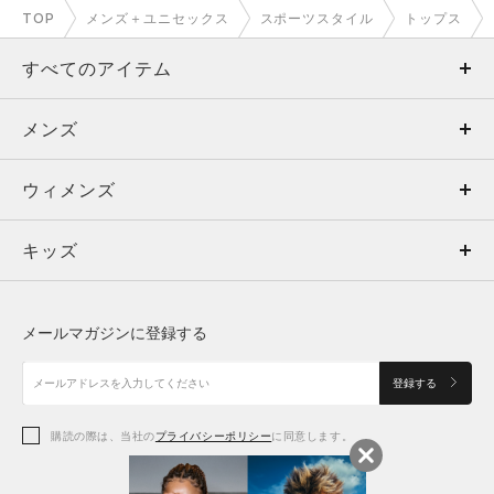
TOP
メンズ＋ユニセックス
スポーツスタイル
トップス
すべてのアイテム
メンズ
メンズ
ウィメンズ
トップス
ウィメンズ
キッズ
トップス
ボトムス
キッズ
トップス
ボトムス
シューズ
シューズ
メールマガジンに登録する
ボトムス
シューズ
アクセサリー
アクセサリー
登録する
シューズ
アクセサリー
購読の際は、当社の
プライバシーポリシー
に同意します。