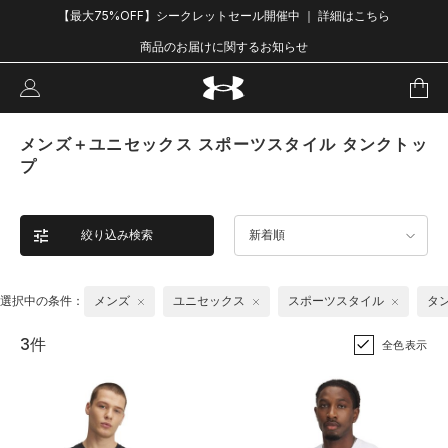
【最大75%OFF】シークレットセール開催中 ｜ 詳細はこちら
商品のお届けに関するお知らせ
メンズ＋ユニセックス スポーツスタイル タンクトッ
プ
絞り込み検索
新着順
選択中の条件：
メンズ
ユニセックス
スポーツスタイル
タ
3件
全色表示