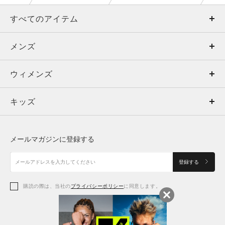
すべてのアイテム
メンズ
メンズ
ウィメンズ
トップス
ウィメンズ
キッズ
トップス
ボトムス
キッズ
トップス
ボトムス
シューズ
シューズ
メールマガジンに登録する
ボトムス
シューズ
アクセサリー
アクセサリー
登録する
シューズ
アクセサリー
購読の際は、当社の
プライバシーポリシー
に同意します。
アクセサリー
スポーツブラ