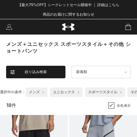
【最大75%OFF】シークレットセール開催中 ｜ 詳細はこちら
商品のお届けに関するお知らせ
メンズ＋ユニセックス スポーツスタイル＋その他 シ
ョートパンツ
絞り込み検索
新着順
選択中の条件：
メンズ
ユニセックス
スポーツスタイル
そ
18件
全色表示