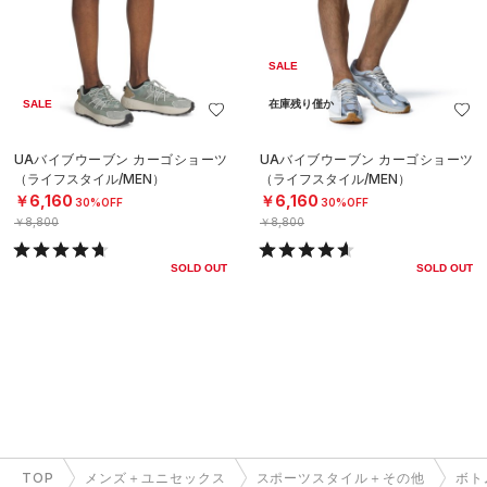
SALE
SALE
在庫残り僅か
UAバイブウーブン カーゴショーツ
UAバイブウーブン カーゴショーツ
（ライフスタイル/MEN）
（ライフスタイル/MEN）
￥6,160
￥6,160
30%OFF
30%OFF
￥8,800
￥8,800
SOLD OUT
SOLD OUT
TOP
メンズ＋ユニセックス
スポーツスタイル＋その他
ボト