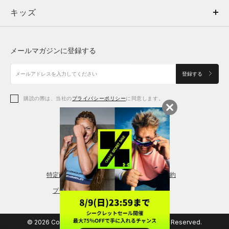
キッズ
トップス
ボトムス
キッズ
トップス
ボトムス
シューズ
シューズ
メールマガジンに登録する
ボトムス
シューズ
アクセサリー
アクセサリー
登録する
シューズ
アクセサリー
購読の際は、当社の
プライバシーポリシー
に同意します。
アクセサリー
スポーツブラ
レギンス＆タイツ
特定商取引法に基づく通販の表記
会員規約
プライバシーポリシー
© 2026 Copyright DOME Corporation. All Rights Reserved.