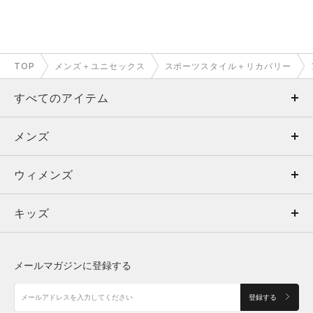
TOP
メンズ＋ユニセックス
スポーツスタイル＋リカバリー
すべてのアイテム
メンズ
メンズ
ウィメンズ
トップス
ウィメンズ
キッズ
トップス
ボトムス
キッズ
トップス
ボトムス
シューズ
シューズ
メールマガジンに登録する
ボトムス
シューズ
アクセサリー
アクセサリー
登録する