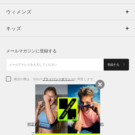
ウィメンズ
トップス
ウィメンズ
キッズ
トップス
ボトムス
キッズ
トップス
ボトムス
シューズ
シューズ
メールマガジンに登録する
ボトムス
シューズ
アクセサリー
アクセサリー
登録する
シューズ
アクセサリー
購読の際は、当社の
プライバシーポリシー
に同意します。
アクセサリー
スポーツブラ
レギンス＆タイツ
特定商取引法に基づく通販の表記
会員規約
プライバシーポリシー