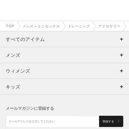
TOP
メンズ＋ユニセックス
トレーニング
アクセサリー
すべてのアイテム
メンズ
メンズ
ウィメンズ
トップス
ウィメンズ
キッズ
トップス
ボトムス
キッズ
トップス
ボトムス
シューズ
シューズ
メールマガジンに登録する
ボトムス
シューズ
アクセサリー
アクセサリー
登録する