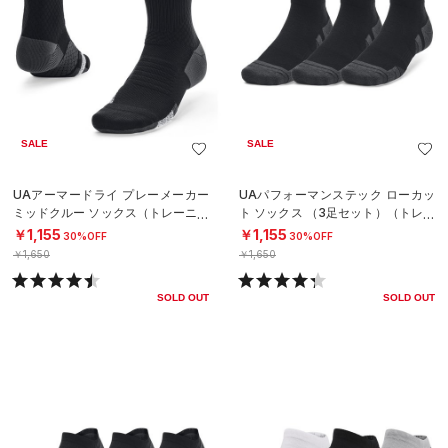
SALE
SALE
UAアーマードライ プレーメーカー
UAパフォーマンステック ローカッ
ミッドクルー ソックス（トレーニン
ト ソックス （3足セット）（トレー
グ/UNISEX）
ニング/UNISEX）
￥1,155
￥1,155
30%OFF
30%OFF
￥1,650
￥1,650
SOLD OUT
SOLD OUT