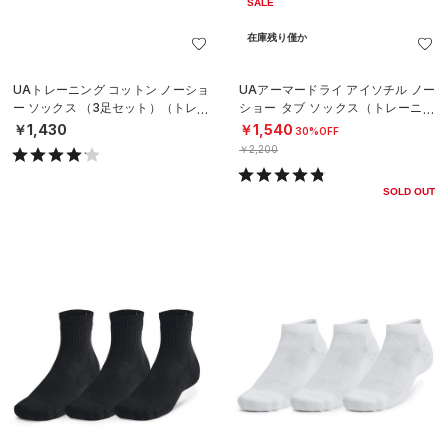
SALE
在庫残り僅か
UAトレーニング コットン ノーショ
UAアーマードライ アイソチル ノー
ー ソックス （3足セット）（トレー
ショー タブ ソックス（トレーニン
ニング/UNISEX）
グ/UNISEX）
￥1,430
￥1,540
30%OFF
￥2,200
SOLD OUT