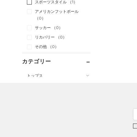
スポーツスタイル
（1）
アメリカンフットボール
（0）
サッカー
（0）
リカバリー
（0）
その他
（0）
カテゴリー
トップス
ボトムス
すべてのトップス
アクセサリー
すべてのボトムス
（32）
ベースレイヤー
すべてのアクセサリー
（13）
レギンス&タイツ
（45）
Tシャツ
（22）
バックパック
（39）
ショートパンツ
（15）
タンクトップ
ショルダー＆トートバッグ
（19）
パンツ(ロングパンツ)
（4）
ポロシャツ
（2）
（4）