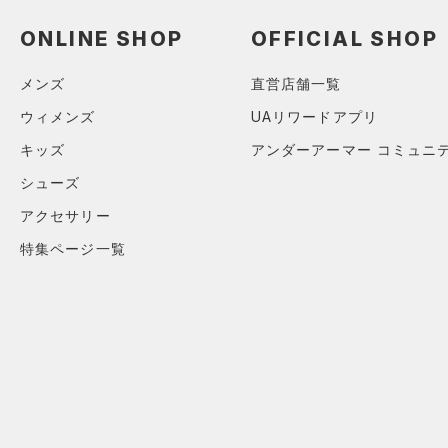
スウェット＆フリース
（7）
ロングTシャツ
（5）
サックパック
（22）
アンダーウェア
ONLINE SHOP
OFFICIAL SHOP
（6）
パーカー&トレーナー
（6）
ウェストバッグ
（0）
スカート
（12）
ジャケット
（12）
メンズ
直営店舗一覧
ダッフルバッグ
（4）
スイムウェア
（6）
ジャージ
（7）
ウィメンズ
UAリワードアプリ
キャップ＆ビーニー
（1）
ベスト
キッズ
アンダーアーマー コミュニ
（0）
ベルト
（1）
ダウン・コート
シューズ
（2）
グローブ・手袋
（0）
スポーツブラ
アクセサリー
（4）
アイウェア
（0）
セットアップ
特集ページ一覧
リストバンド＆ヘッドバンド
（3）
（0）
スイムウェア
（0）
スポーツマスク
（17）
ソックス
（0）
ネックウォーマー
（1）
スリーブ
（5）
タオル