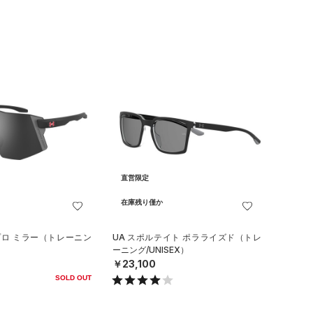
直営限定
在庫残り僅か
プロ ミラー（トレーニン
UA スポルテイト ポラライズド（トレ
ーニング/UNISEX）
￥23,100
SOLD OUT