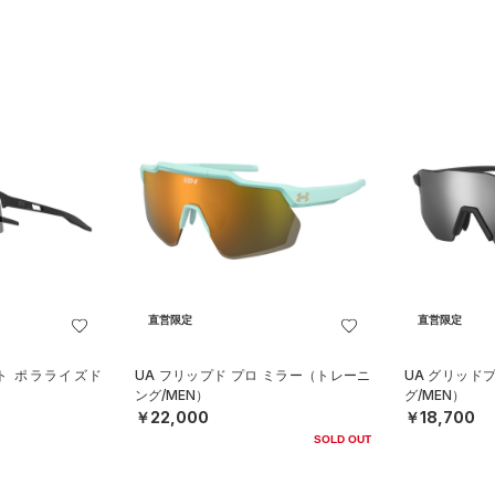
直営限定
直営限定
ト ポラライズド
UA フリップド プロ ミラー（トレーニ
UA グリッド
）
ング/MEN）
グ/MEN）
￥22,000
￥18,700
SOLD OUT