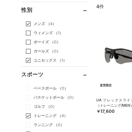
4件
通常価格
（4）
性別
セール
（0）
メンズ
（4）
ウィメンズ
（1）
ボーイズ
（0）
ガールズ
（0）
ユニセックス
（1）
スポーツ
直営限定
ベースボール
（0）
バスケットボール
（0）
UA フレックスライ
（トレーニング/MEN
ゴルフ
（0）
￥17,600
トレーニング
（4）
ランニング
（0）