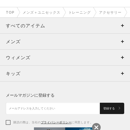
TOP
メンズ＋ユニセックス
トレーニング
アクセサリー
すべてのアイテム
メンズ
メンズ
ウィメンズ
トップス
ウィメンズ
キッズ
トップス
ボトムス
キッズ
トップス
ボトムス
シューズ
シューズ
メールマガジンに登録する
ボトムス
シューズ
アクセサリー
アクセサリー
登録する
シューズ
アクセサリー
購読の際は、当社の
プライバシーポリシー
に同意します。