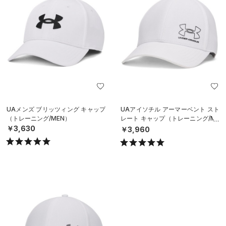
UAメンズ ブリッツィング キャップ
UAアイソチル アーマーベント スト
（トレーニング/MEN）
レート キャップ（トレーニング/ME
N）
￥3,630
￥3,960