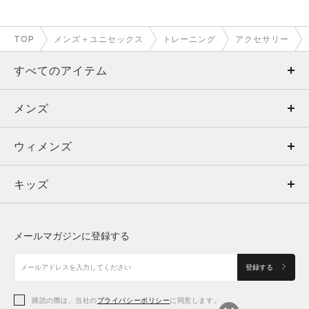
TOP
メンズ＋ユニセックス
トレーニング
アクセサリー
すべてのアイテム
メンズ
メンズ
ウィメンズ
トップス
ウィメンズ
キッズ
トップス
ボトムス
キッズ
トップス
ボトムス
シューズ
シューズ
メールマガジンに登録する
ボトムス
シューズ
アクセサリー
アクセサリー
登録する
シューズ
アクセサリー
購読の際は、当社の
プライバシーポリシー
に同意します。