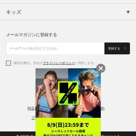
キッズ
トップス
ボトムス
キッズ
トップス
ボトムス
シューズ
シューズ
メールマガジンに登録する
ボトムス
シューズ
アクセサリー
アクセサリー
登録する
シューズ
アクセサリー
購読の際は、当社の
プライバシーポリシー
に同意します。
アクセサリー
スポーツブラ
レギンス＆タイツ
特定商取引法に基づく通販の表記
会員規約
プライバシーポリシー