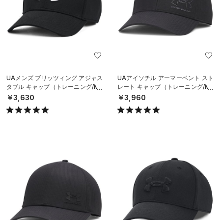
UAメンズ ブリッツィング アジャス
UAアイソチル アーマーベント スト
タブル キャップ（トレーニング/ME
レート キャップ（トレーニング/ME
N）
N）
￥3,630
￥3,960