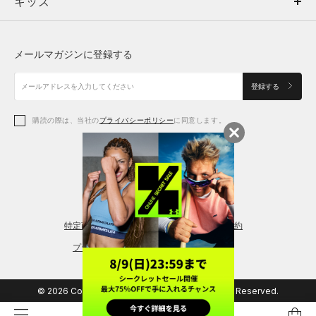
キッズ
トップス
ボトムス
キッズ
トップス
ボトムス
シューズ
シューズ
メールマガジンに登録する
ボトムス
シューズ
アクセサリー
アクセサリー
登録する
シューズ
アクセサリー
購読の際は、当社の
プライバシーポリシー
に同意します。
アクセサリー
スポーツブラ
レギンス＆タイツ
特定商取引法に基づく通販の表記
会員規約
プライバシーポリシー
© 2026 Copyright DOME Corporation. All Rights Reserved.