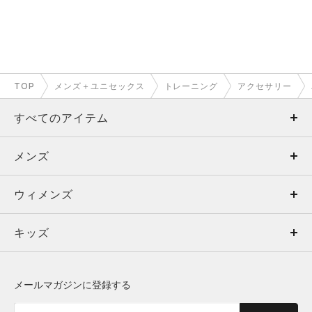
TOP
メンズ＋ユニセックス
トレーニング
アクセサリー
すべてのアイテム
メンズ
メンズ
ウィメンズ
トップス
ウィメンズ
キッズ
トップス
ボトムス
キッズ
トップス
ボトムス
シューズ
シューズ
メールマガジンに登録する
ボトムス
シューズ
アクセサリー