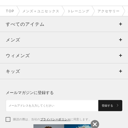
TOP
メンズ＋ユニセックス
トレーニング
アクセサリー
すべてのアイテム
メンズ
メンズ
ウィメンズ
トップス
ウィメンズ
キッズ
トップス
ボトムス
キッズ
トップス
ボトムス
シューズ
シューズ
メールマガジンに登録する
ボトムス
シューズ
アクセサリー
アクセサリー
登録する
シューズ
アクセサリー
購読の際は、当社の
プライバシーポリシー
に同意します。