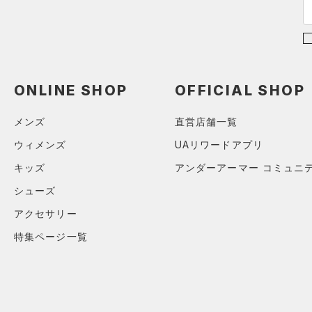
ショルダー＆トートバッグ
（0）
パンツ(ロングパンツ)
（3）
ポロシャツ
（0）
（0）
スウェット＆フリース
（3）
ロングTシャツ
（0）
サックパック
（2）
アンダーウェア
（0）
パーカー&トレーナー
（0）
ウェストバッグ
（0）
スカート
（0）
ジャケット
ONLINE SHOP
OFFICIAL SHOP
（0）
ダッフルバッグ
（0）
スイムウェア
（0）
ジャージ
（3）
キャップ＆ビーニー
メンズ
直営店舗一覧
（0）
ベスト
（0）
ベルト
ウィメンズ
UAリワードアプリ
（0）
ダウン・コート
（0）
グローブ・手袋
キッズ
アンダーアーマー コミュニ
（0）
スポーツブラ
（2）
アイウェア
シューズ
（0）
セットアップ
リストバンド＆ヘッドバンド
アクセサリー
（2）
（0）
スイムウェア
特集ページ一覧
（0）
スポーツマスク
（10）
ソックス
（0）
ネックウォーマー