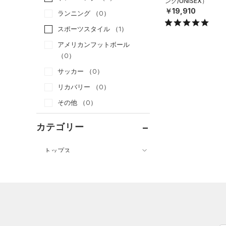
ング/UNISEX）
￥19,910
ランニング
（0）
スポーツスタイル
（1）
アメリカンフットボール
（0）
サッカー
（0）
リカバリー
（0）
その他
（0）
カテゴリー
トップス
ボトムス
すべてのトップス
アクセサリー
すべてのボトムス
（18）
ベースレイヤー
すべてのアクセサリー
（8）
レギンス&タイツ
（17）
Tシャツ
（1）
バックパック
（1）
ショートパンツ
（8）
タンクトップ