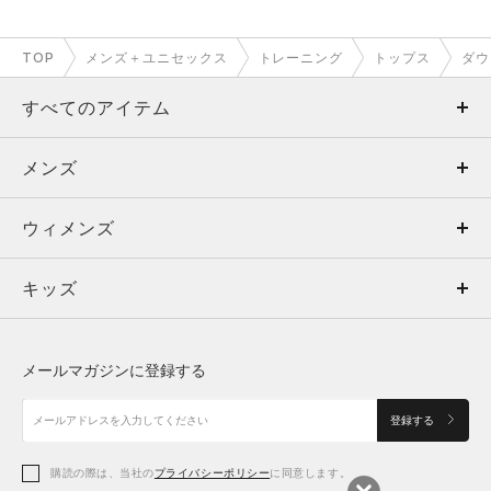
TOP
メンズ＋ユニセックス
トレーニング
トップス
ダウ
すべてのアイテム
メンズ
メンズ
ウィメンズ
トップス
ウィメンズ
キッズ
トップス
ボトムス
キッズ
トップス
ボトムス
シューズ
シューズ
メールマガジンに登録する
ボトムス
シューズ
アクセサリー
アクセサリー
登録する
シューズ
アクセサリー
購読の際は、当社の
プライバシーポリシー
に同意します。