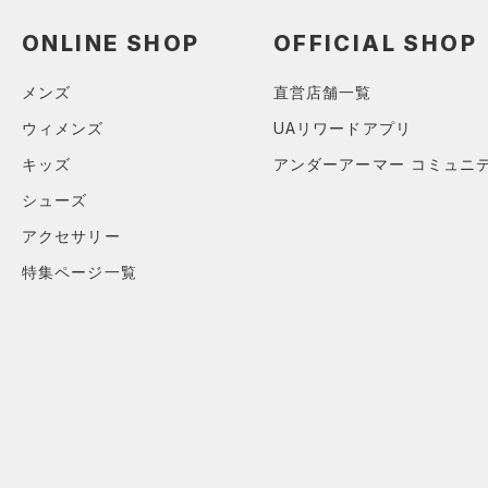
（9）
ロングTシャツ
ONLINE SHOP
OFFICIAL SHOP
（6）
パーカー&トレーナー
（12）
ジャケット
メンズ
直営店舗一覧
（5）
ジャージ
ウィメンズ
UAリワードアプリ
（1）
ベスト
キッズ
アンダーアーマー コミュニ
（1）
ダウン・コート
シューズ
（0）
スポーツブラ
アクセサリー
（0）
セットアップ
特集ページ一覧
（0）
スイムウェア
ボトムス
アクセサリー
すべてのボトムス
シューズ
すべてのアクセサリー
（20）
レギンス&タイツ
すべてのシューズ
（20）
バックパック
（33）
ショートパンツ
サイズ
（6）
スポーツシューズ