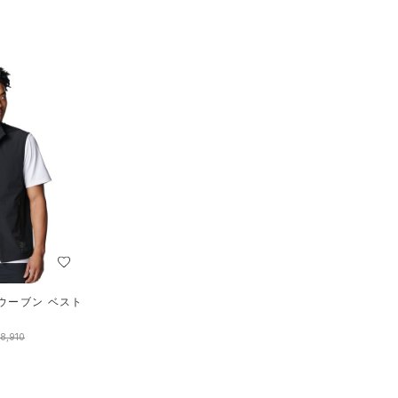
ウーブン ベスト
）
8,910