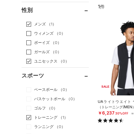
1件
通常価格
（0）
性別
セール
（1）
メンズ
（1）
ウィメンズ
（0）
ボーイズ
（0）
ガールズ
（0）
ユニセックス
（0）
スポーツ
SALE
ベースボール
（0）
バスケットボール
（0）
UAライトウエイト 
（トレーニング/MEN
ゴルフ
（0）
￥6,237
30%OFF
￥
トレーニング
（1）
ランニング
（0）