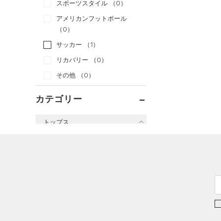
スポーツスタイル
（0）
アメリカンフットボール
（0）
サッカー
（1）
リカバリー
（0）
その他
（0）
カテゴリー
トップス
すべてのトップス
（42）
ベースレイヤー
（50）
Tシャツ
（19）
タンクトップ
（7）
ポロシャツ