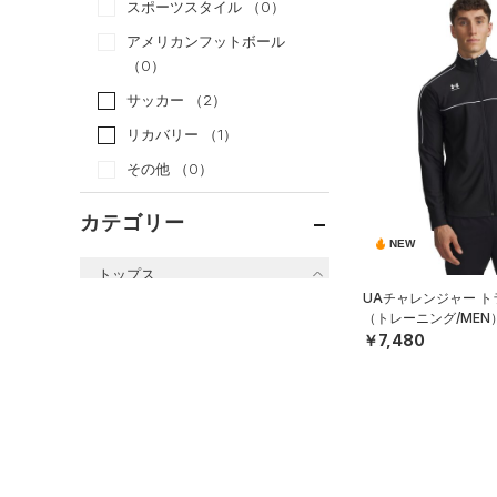
スポーツスタイル
（0）
アメリカンフットボール
（0）
サッカー
（2）
リカバリー
（1）
その他
（0）
カテゴリー
NEW
トップス
UAチャレンジャー 
すべてのトップス
（トレーニング/MEN
￥7,480
（42）
ベースレイヤー
（50）
Tシャツ
（19）
タンクトップ
（7）
ポロシャツ