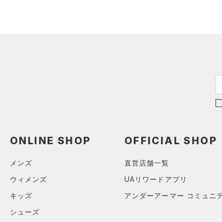
（9）
ロングTシャツ
（6）
パーカー&トレーナー
（12）
ジャケット
（5）
ジャージ
（1）
ベスト
（1）
ダウン・コート
（0）
スポーツブラ
（0）
セットアップ
（0）
スイムウェア
ONLINE SHOP
OFFICIAL SHOP
ボトムス
メンズ
直営店舗一覧
アクセサリー
すべてのボトムス
ウィメンズ
UAリワードアプリ
シューズ
すべてのアクセサリー
（20）
レギンス&タイツ
キッズ
アンダーアーマー コミュニ
すべてのシューズ
（20）
バックパック
（33）
ショートパンツ
サイズ
シューズ
（6）
スポーツシューズ