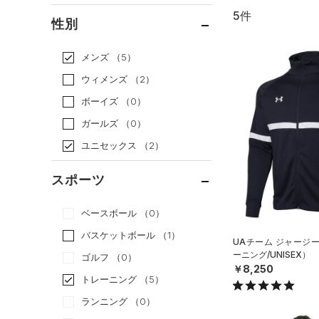
5件
通常価格
（4）
性別
セール
（1）
メンズ
（5）
ウィメンズ
（2）
ボーイズ
（0）
ガールズ
（0）
ユニセックス
（2）
スポーツ
ベースボール
（0）
バスケットボール
（1）
UAチーム ジャージ
ーニング/UNISEX）
ゴルフ
（0）
￥8,250
トレーニング
（5）
ランニング
（0）