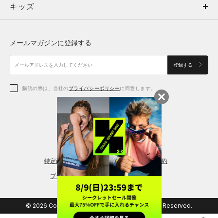
キッズ
トップス
ボトムス
キッズ
トップス
ボトムス
シューズ
シューズ
メールマガジンに登録する
ボトムス
シューズ
アクセサリー
アクセサリー
登録する
シューズ
アクセサリー
購読の際は、当社の
プライバシーポリシー
に同意します。
アクセサリー
スポーツブラ
レギンス＆タイツ
特定商取引法に基づく通販の表記
会員規約
プライバシーポリシー
© 2026 Copyright DOME Corporation. All Rights Reserved.