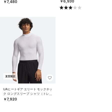
N）
￥6,930
￥7,480
直営限定
UAヒートギア エリート モックネッ
ク ロングスリーブ シャツ（トレー
ニング/MEN）
￥7,920