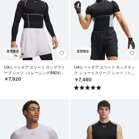
直営限定
直営限定
UAヒートギア エリート ロングスリ
UAヒートギア エリート モックネッ
ーブ シャツ（トレーニング/MEN）
ク ショートスリーブ シャツ（トレ
ーニング/MEN）
￥7,920
￥7,480