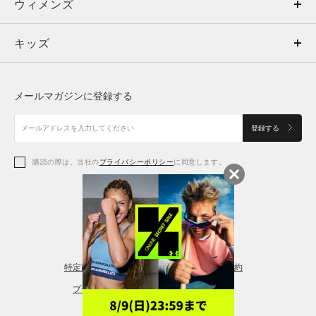
ウィメンズ
トップス
ウィメンズ
キッズ
トップス
ボトムス
キッズ
トップス
ボトムス
シューズ
シューズ
メールマガジンに登録する
ボトムス
シューズ
アクセサリー
アクセサリー
登録する
シューズ
アクセサリー
購読の際は、当社の
プライバシーポリシー
に同意します。
アクセサリー
スポーツブラ
レギンス＆タイツ
特定商取引法に基づく通販の表記
会員規約
プライバシーポリシー