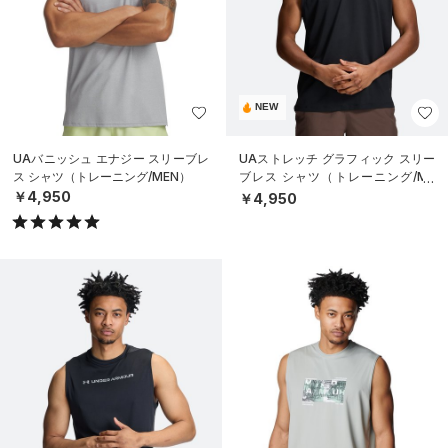
NEW
UAバニッシュ エナジー スリーブレ
UAストレッチ グラフィック スリー
ス シャツ（トレーニング/MEN）
ブレス シャツ（トレーニング/ME
N）
￥4,950
￥4,950