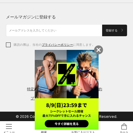
トップス
ボトムス
シューズ
シューズ
メールマガジンに登録する
ボトムス
シューズ
アクセサリー
アクセサリー
登録する
シューズ
アクセサリー
購読の際は、当社の
プライバシーポリシー
に同意します。
アクセサリー
スポーツブラ
レギンス＆タイツ
特定商取引法に基づく通販の表記
会員規約
プライバシーポリシー
© 2026 Copyright DOME Corporation. All Rights Reserved.
検索
お気に入りリスト
カート
メニュー