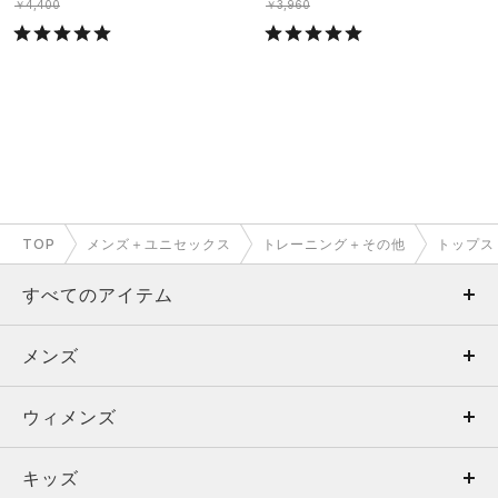
￥4,400
￥3,960
TOP
メンズ＋ユニセックス
トレーニング＋その他
トップス
すべてのアイテム
メンズ
メンズ
ウィメンズ
トップス
ウィメンズ
キッズ
トップス
ボトムス
キッズ