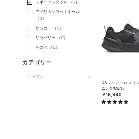
スポーツスタイル
（2）
アメリカンフットボール
（0）
サッカー
（0）
リカバリー
（0）
その他
（0）
カテゴリー
トップス
UAレイン クロス 
ボトムス
すべてのトップス
ニング/MEN）
￥16,940
アクセサリー
すべてのボトムス
（61）
ベースレイヤー
シューズ
すべてのアクセサリー
（23）
レギンス&タイツ
（129）
Tシャツ
すべてのシューズ
（35）
バックパック
（81）
ショートパンツ
（36）
タンクトップ
（9）
スポーツシューズ
ショルダー＆トートバッグ
（40）
パンツ(ロングパンツ)
（10）
ポロシャツ
（4）
（0）
スパイク
（10）