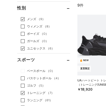
9件
通常価格
（8）
性別
セール
（1）
メンズ
（9）
ウィメンズ
（8）
ボーイズ
（0）
ガールズ
（0）
ユニセックス
（6）
スポーツ
NEW
直営限定
ベースボール
（0）
バスケットボール
（4）
UAハートビート ト
（トレーニング/UNIS
ゴルフ
（5）
￥18,920
トレーニング
（7）
ランニング
（61）