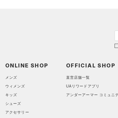
21.0
直営限定
（6）
コレクション
（0）
TRIBASE(トライベース)
（1）
ボール
21.5
公式サイト限定
（0）
RUSH(ラッシュ)
（0）
（0）
イヤホン＆ヘッドホン
22.0
プロジェクトロック
（0）
在庫残りわずか
（0）
ISO-CHILL(アイソチル)
（0）
（5）
22.5
ウォーターボトル
ステフィン・カリー
（0）
Tech(テック)
（0）
23.0
（0）
その他
アジア限定
（0）
COLDGEAR ARMOUR(コール
23.5
ドギアアーマー)
（0）
24.0
HEATGEAR ARMOUR(ヒート
24.5
ギアアーマー)
（0）
ONLINE SHOP
OFFICIAL SHOP
25.0
STORM(ストーム)
（0）
25.5
COLDGEAR INFRARED(コー
メンズ
直営店舗一覧
26.0
ルドギアインフラレッド)
ウィメンズ
UAリワードアプリ
（0）
26.5
キッズ
アンダーアーマー コミュニ
AUXETIC(オーゼティック)
27.0
（0）
シューズ
27.5
Charged Cotton(チャージド
アクセサリー
28.0
コットン)
（0）