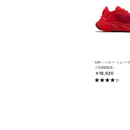
スウェット＆フリース
（18）
ロングTシャツ
（8）
サックパック
スポーツスタイルシューズ
（37）
アンダーウェア
（9）
パーカー&トレーナー
（30）
（10）
ウェストバッグ
（0）
スカート
（29）
ジャケット
（14）
サンダル
（15）
ダッフルバッグ
（5）
スイムウェア
（13）
ジャージ
（28）
キャップ＆ビーニー
サイズ
（1）
ベスト
（0）
ベルト
（2）
ダウン・コート
16.5
（2）
グローブ・手袋
カラー
（0）
スポーツブラ
17.0
UAヘイロー トレー
（12）
アイウェア
グ/UNISEX）
（0）
セットアップ
17.5
価格
リストバンド＆ヘッドバンド
￥18,920
ブラック
ホワイト
ブラウン
グリーン
（5）
18.0
（1）
スイムウェア
テクノロジー
18.5
（0）
スポーツマスク
～
円
円
19.0
ブルー
パープル
レッド
イエロー
（31）
ソックス
FLOW(フロー)
（0）
在庫
19.5
（0）
ネックウォーマー
HOVR(ホバー)
（4）
20.0
オレンジ
その他
（2）
在庫あり
スリーブ
CHARGED(チャージド)
（0）
限定
20.5
（6）
タオル
MICRO G(マイクロＧ)
（0）