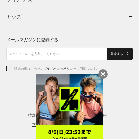
キッズ
トップス
ボトムス
キッズ
トップス
ボトムス
シューズ
シューズ
メールマガジンに登録する
ボトムス
シューズ
アクセサリー
アクセサリー
登録する
シューズ
アクセサリー
購読の際は、当社の
プライバシーポリシー
に同意します。
アクセサリー
スポーツブラ
レギンス＆タイツ
特定商取引法に基づく通販の表記
会員規約
プライバシーポリシー