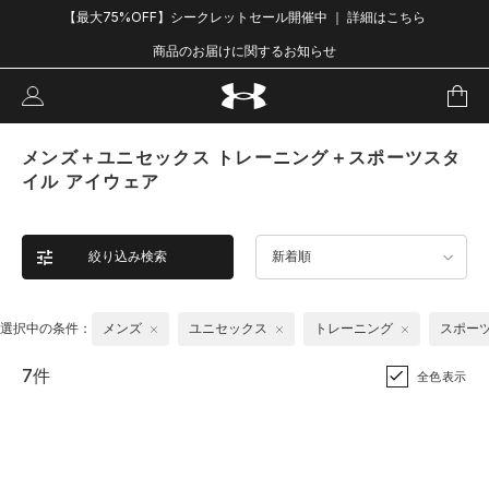
【最大75%OFF】シークレットセール開催中 ｜ 詳細はこちら
商品のお届けに関するお知らせ
メンズ＋ユニセックス トレーニング＋スポーツスタ
イル アイウェア
絞り込み検索
新着順
選択中の条件：
メンズ
ユニセックス
トレーニング
スポー
7件
全色表示