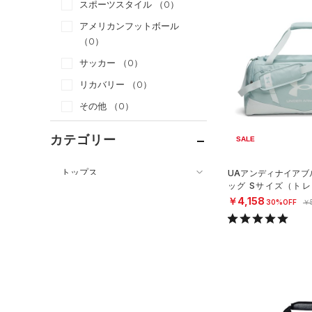
スポーツスタイル
（0）
アメリカンフットボール
（0）
サッカー
（0）
リカバリー
（0）
その他
（0）
カテゴリー
SALE
トップス
UAアンディナイアブル
ッグ Sサイズ（トレー
ボトムス
すべてのトップス
X）
￥4,158
30%OFF
￥
アクセサリー
すべてのボトムス
（61）
ベースレイヤー
すべてのアクセサリー
（23）
レギンス&タイツ
（129）
Tシャツ
（35）
バックパック
（81）
ショートパンツ
（36）
タンクトップ
ショルダー＆トートバッグ
（40）
パンツ(ロングパンツ)
（10）
ポロシャツ
（4）
（10）