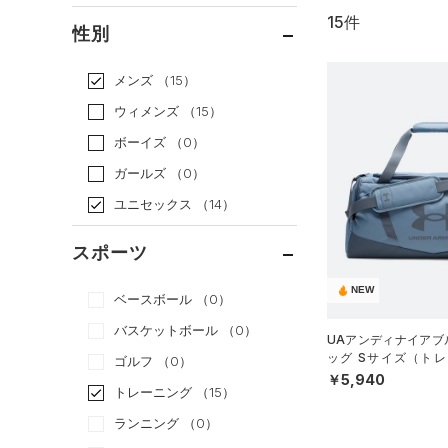
15件
通常価格
（13）
性別
セール
（2）
メンズ
（15）
ウィメンズ
（15）
ボーイズ
（0）
ガールズ
（0）
ユニセックス
（14）
スポーツ
NEW
ベースボール
（0）
バスケットボール
（0）
UAアンディナイアブル
ッグ Sサイズ（トレー
ゴルフ
（0）
X）
￥5,940
トレーニング
（15）
ランニング
（0）