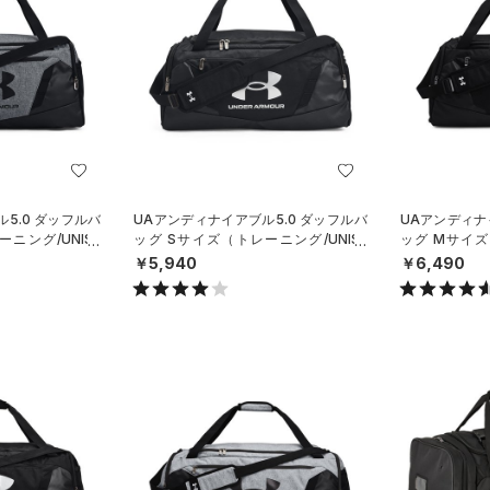
5.0 ダッフルバ
UAアンディナイアブル5.0 ダッフルバ
UAアンディナ
ニング/UNISE
ッグ Sサイズ（トレーニング/UNISE
ッグ Mサイズ
X）
X）
￥5,940
￥6,490