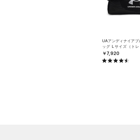
（0）
ボール
（0）
イヤホン＆ヘッドホン
（5）
ウォーターボトル
（0）
UAアンディナイアブル
その他
ッグ Lサイズ（トレー
X）
￥7,920
シューズ
すべてのシューズ
サイズ
（9）
スポーツシューズ
ONESIZE
カラー
（0）
スパイク
スポーツスタイルシューズ
（30）
価格
ブラック
ホワイト
ブラウン
グリーン
（14）
サンダル
テクノロジー
～
円
円
ブルー
パープル
レッド
イエロー
FLOW(フロー)
（0）
在庫