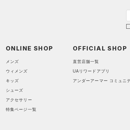
HOVR(ホバー)
（0）
オレンジ
その他
在庫あり
CHARGED(チャージド)
（0）
限定
MICRO G(マイクロＧ)
（0）
直営限定
（1）
コレクション
TRIBASE(トライベース)
公式サイト限定
（0）
（0）
プロジェクトロック
（0）
在庫残りわずか
（0）
RUSH(ラッシュ)
（0）
ONLINE SHOP
OFFICIAL SHOP
ステフィン・カリー
（0）
ISO-CHILL(アイソチル)
（0）
メンズ
直営店舗一覧
アジア限定
（0）
Tech(テック)
（0）
ウィメンズ
UAリワードアプリ
COLDGEAR ARMOUR(コール
キッズ
アンダーアーマー コミュニ
ドギアアーマー)
（0）
HEATGEAR ARMOUR(ヒート
シューズ
ギアアーマー)
（0）
アクセサリー
STORM(ストーム)
（8）
特集ページ一覧
COLDGEAR INFRARED(コー
ルドギアインフラレッド)
（0）