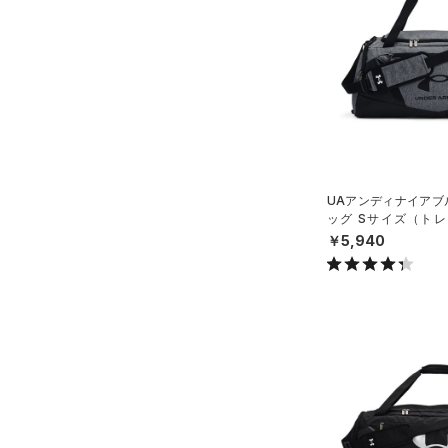
スウェット＆フリース
（18）
ロングTシャツ
（8）
サックパック
（37）
アンダーウェア
（9）
パーカー&トレーナー
（10）
ウェストバッグ
（0）
スカート
（29）
ジャケット
（15）
ダッフルバッグ
（5）
スイムウェア
（13）
ジャージ
（28）
キャップ＆ビーニー
（1）
ベスト
（0）
ベルト
（2）
ダウン・コート
（2）
グローブ・手袋
UAアンディナイアブル
（0）
スポーツブラ
（12）
ッグ Sサイズ（トレー
アイウェア
X）
￥5,940
（0）
セットアップ
リストバンド＆ヘッドバンド
（5）
（1）
スイムウェア
（0）
スポーツマスク
（31）
ソックス
（0）
ネックウォーマー
（2）
スリーブ
（6）
タオル