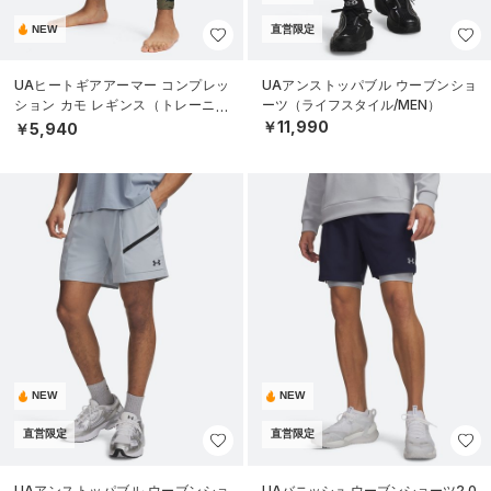
NEW
直営限定
UAヒートギアアーマー コンプレッ
UAアンストッパブル ウーブンショ
ション カモ レギンス（トレーニン
ーツ（ライフスタイル/MEN）
グ/MEN）
￥11,990
￥5,940
NEW
NEW
直営限定
直営限定
UAアンストッパブル ウーブンショ
UAバニッシュ ウーブンショーツ2.0