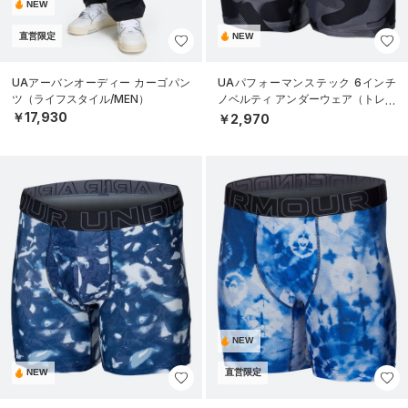
NEW
直営限定
NEW
UAアーバンオーディー カーゴパン
UAパフォーマンステック 6インチ
ツ（ライフスタイル/MEN）
ノベルティ アンダーウェア（トレー
ニング/MEN）
￥17,930
￥2,970
NEW
NEW
直営限定