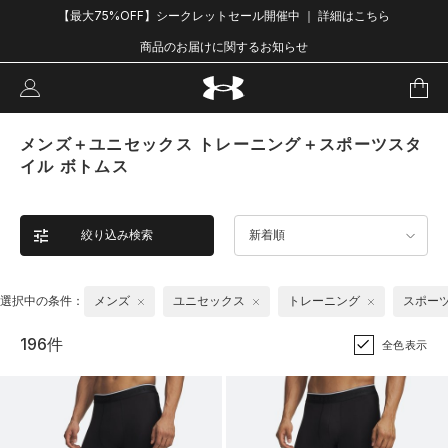
【最大75%OFF】シークレットセール開催中 ｜ 詳細はこちら
商品のお届けに関するお知らせ
メンズ＋ユニセックス トレーニング＋スポーツスタ
イル ボトムス
絞り込み検索
新着順
選択中の条件：
メンズ
ユニセックス
トレーニング
スポー
196件
全色表示