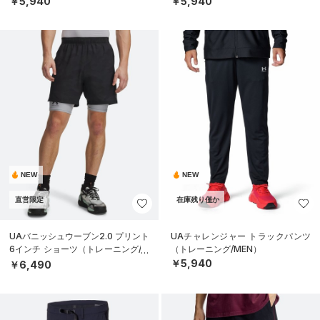
￥5,940
￥5,940
NEW
NEW
直営限定
在庫残り僅か
UAバニッシュウーブン2.0 プリント
UAチャレンジャー トラックパンツ
6インチ ショーツ（トレーニング/M
（トレーニング/MEN）
EN）
￥5,940
￥6,490