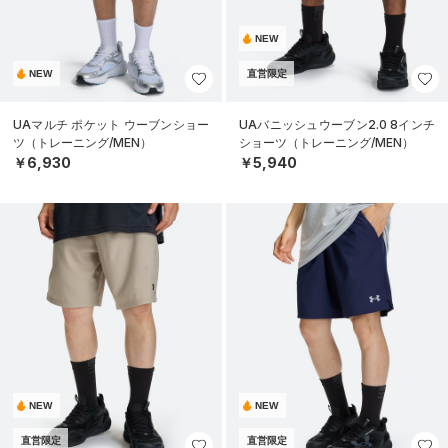
NEW
NEW
直営限定
UAマルチ ポケット ウーブンショー
UAバニッシュウーブン2.0 8インチ
ツ（トレーニング/MEN）
ショーツ（トレーニング/MEN）
￥6,930
￥5,940
NEW
NEW
直営限定
直営限定