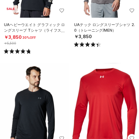
SALE
UAヘビーウエイト グラフィック ロ
UAテック ロングスリーブシャツ 2.
ングスリーブ Tシャツ（ライフスタ
0（トレーニング/MEN）
イル/MEN）
￥3,850
￥3,850
30%OFF
￥5,500