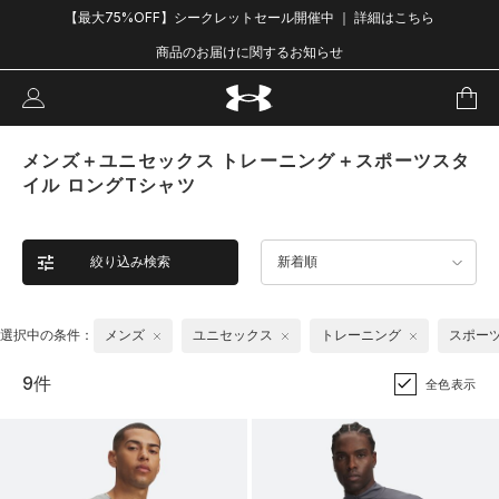
【最大75%OFF】シークレットセール開催中 ｜ 詳細はこちら
商品のお届けに関するお知らせ
メンズ＋ユニセックス トレーニング＋スポーツスタ
イル ロングTシャツ
絞り込み検索
新着順
選択中の条件：
メンズ
ユニセックス
トレーニング
スポー
9件
全色表示