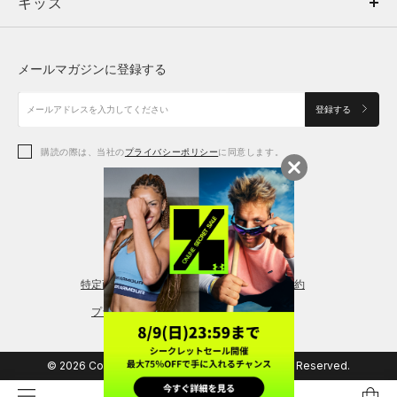
キッズ
トップス
ボトムス
キッズ
トップス
ボトムス
シューズ
シューズ
メールマガジンに登録する
ボトムス
シューズ
アクセサリー
アクセサリー
登録する
シューズ
アクセサリー
購読の際は、当社の
プライバシーポリシー
に同意します。
アクセサリー
スポーツブラ
レギンス＆タイツ
特定商取引法に基づく通販の表記
会員規約
プライバシーポリシー
© 2026 Copyright DOME Corporation. All Rights Reserved.