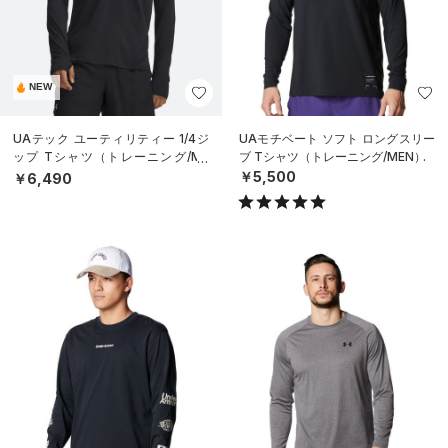
NEW
UAテック ユーティリティー 1/4ジ
UAモチベート ソフト ロングスリー
ップ Tシャツ（トレーニング/ME
ブ Tシャツ（トレーニング/MEN）
N）
￥5,500
￥6,490