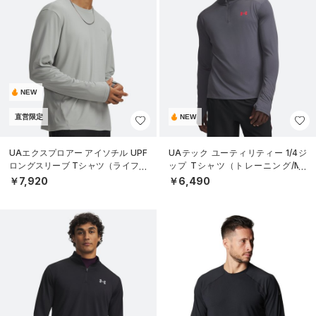
NEW
直営限定
NEW
UAエクスプロアー アイソチル UPF
UAテック ユーティリティー 1/4ジ
ロングスリーブ Tシャツ（ライフス
ップ Tシャツ（トレーニング/ME
タイル/MEN）
N）
￥7,920
￥6,490