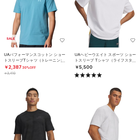
SALE
UAパフォーマンスコットン ショー
UAヘビーウエイト スポーツ ショー
トスリーブTシャツ（トレーニング/
トスリーブ Tシャツ（ライフスタイ
MEN）
ル/MEN）
￥2,387
￥5,500
30%OFF
￥3,410