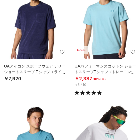
SALE
UAアイコン スポーツウェア テリー
UAパフォーマンスコットン ショー
ショートスリーブ Tシャツ（ライフ
トスリーブTシャツ（トレーニング/
スタイル/MEN）
MEN）
￥7,920
￥2,387
30%OFF
￥3,410