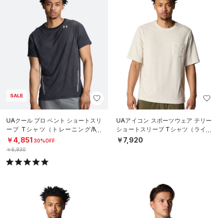
SALE
UAクール プロ ベント ショートスリ
UAアイコン スポーツウェア テリー
ーブ Tシャツ（トレーニング/ME
ショートスリーブ Tシャツ（ライフ
N）
スタイル/MEN）
￥4,851
￥7,920
30%OFF
￥6,930