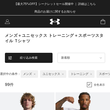
【最大75%OFF】シークレットセール開催中 ｜ 詳細はこちら
商品のお届けに関するお知らせ
メンズ＋ユニセックス トレーニング＋スポーツスタ
イル Tシャツ
絞り込み検索
新着順
選択中の条件：
メンズ
ユニセックス
トレーニング
スポー
99件
全色表示