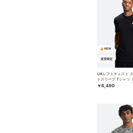
（10）
ポロシャツ
（15）
ロングTシャツ
（9）
パーカー&トレーナー
（27）
ジャケット
（12）
ジャージ
NEW
（1）
ベスト
直営限定
（2）
ダウン・コート
UAレフトチェスト 
（0）
スポーツブラ
トスリーブ Tシャツ
MEN）
￥6,490
（0）
セットアップ
（1）
スイムウェア
ボトムス
アクセサリー
すべてのボトムス
シューズ
すべてのアクセサリー
（21）
レギンス&タイツ