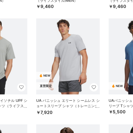
N）
（ライフスタイル/MEN）
（ライフスタイ
￥9,460
￥9,460
NEW
直営限定
NEW
イソチル UPF シ
UA バニッシュ エリート シームレス シ
UAバニッシュ
ャツ（ライフスタ
ョートスリーブ シャツ（トレーニング/
リーブ Tシャ
MEN）
￥5,500
￥7,920