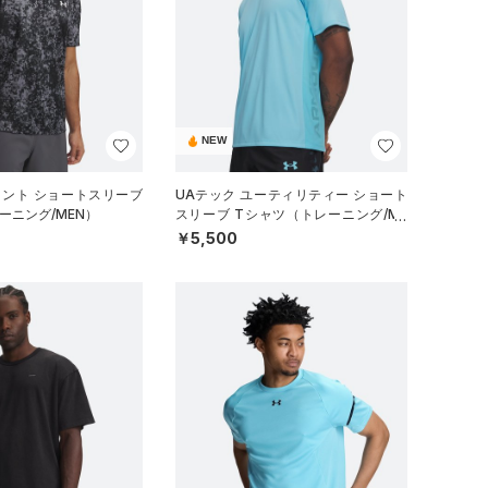
NEW
リント ショートスリーブ
UAテック ユーティリティー ショート
ーニング/MEN）
スリーブ Tシャツ（トレーニング/ME
N）
￥5,500