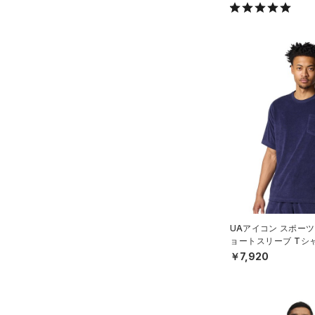
UAアイコン スポーツ
ョートスリーブ Tシ
イル/MEN）
￥7,920