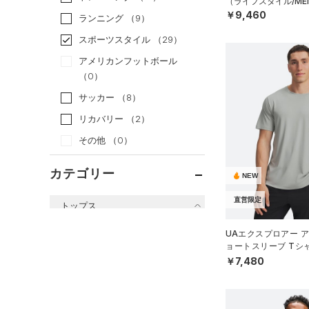
（ライフスタイル/ME
￥9,460
ランニング
（9）
スポーツスタイル
（29）
アメリカンフットボール
（0）
サッカー
（8）
リカバリー
（2）
その他
（0）
カテゴリー
NEW
直営限定
トップス
すべてのトップス
UAエクスプロアー ア
ョートスリーブ Tシ
（48）
ベースレイヤー
イル/MEN）
￥7,480
（99）
Tシャツ
（26）
タンクトップ