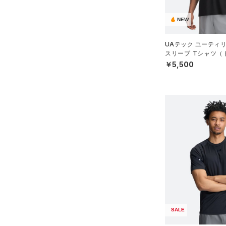
FLOW(フロー)
（0）
在庫
5XL
（0）
ネックウォーマー
HOVR(ホバー)
（0）
NEW
6XL
（2）
スリーブ
在庫あり
CHARGED(チャージド)
（0）
限定
（4）
タオル
UAテック ユーティ
MICRO G(マイクロＧ)
（0）
スリーブ Tシャツ（
（0）
直営限定
ボール
（8）
N）
コレクション
￥5,500
TRIBASE(トライベース)
公式サイト限定
（0）
（0）
（0）
イヤホン＆ヘッドホン
プロジェクトロック
（0）
在庫残りわずか
（4）
RUSH(ラッシュ)
（3）
（2）
ウォーターボトル
ステフィン・カリー
（0）
ISO-CHILL(アイソチル)
（0）
（0）
その他
アジア限定
（0）
Tech(テック)
（1）
COLDGEAR ARMOUR(コール
ドギアアーマー)
（0）
HEATGEAR ARMOUR(ヒート
ギアアーマー)
（3）
STORM(ストーム)
（0）
COLDGEAR INFRARED(コー
SALE
ルドギアインフラレッド)