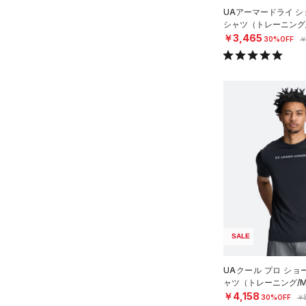
（0）
UAアーマードライ シ
シャツ（トレーニング/
AUXETIC(オーゼティック)
￥3,465
30%OFF
￥
（0）
Charged Cotton(チャージド
コットン)
（2）
Rival Fleece(ライバルフリー
ス)
（0）
Armour Fleece(アーマーフリ
ース)
（0）
SALE
UAクール プロ ショ
ャツ（トレーニング/M
￥4,158
30%OFF
￥