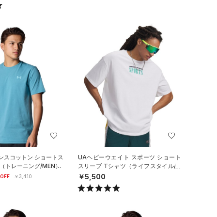
ンスコットン ショートス
UAヘビーウエイト スポーツ ショート
（トレーニング/MEN）
スリーブ Tシャツ（ライフスタイル/M
EN）
￥5,500
OFF
￥3,410