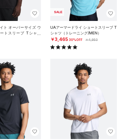
SALE
イト オーバーサイズ ウ
UAアーマードライ ショートスリーブ T
ョートスリーブ Tシャツ
シャツ（トレーニング/MEN）
ル/MEN）
￥3,465
30%OFF
￥4,950