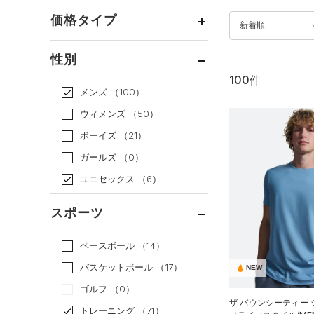
価格タイプ
新着順
通常価格
（56）
性別
セール
（44）
100件
メンズ
（100）
ウィメンズ
（50）
ボーイズ
（21）
ガールズ
（0）
ユニセックス
（6）
スポーツ
ベースボール
（14）
バスケットボール
（17）
NEW
ゴルフ
（0）
ザ バウンシーティー
トレーニング
（71）