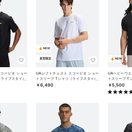
NEW
直営限定
NEW
スコーピオ ショー
UAレフトチェスト スコーピオ ショー
UAヘビーウエ
（ライフスタイル/
トスリーブ Tシャツ（ライフスタイル/
トスリーブ T
MEN）
MEN）
￥6,490
￥5,500