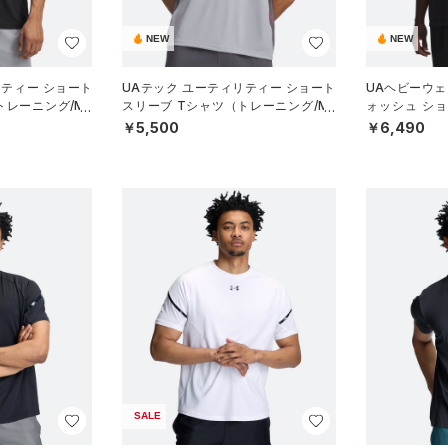
NEW
NEW
リティー ショート
UAテック ユーティリティー ショート
UAヘビーウェ
トレーニング/ME
スリーブ Tシャツ（トレーニング/ME
ォッシュ シ
N）
（ライフスタイ
￥5,500
￥6,490
SALE