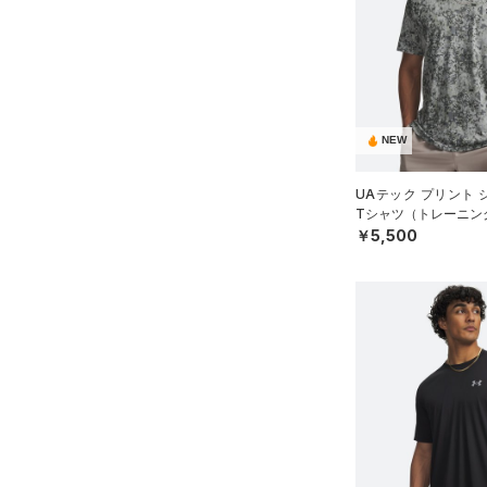
すべてのシューズ
（30）
バックパック
（61）
ショートパンツ
サイズ
（7）
スポーツシューズ
ショルダー＆トートバッグ
（36）
パンツ(ロングパンツ)
（3）
YXS(120cm)
カラー
（0）
スパイク
（9）
スウェット＆フリース
YS(130cm)
（6）
サックパック
スポーツスタイルシューズ
（32）
アンダーウェア
NEW
YM(140cm)
（23）
（10）
ウェストバッグ
（0）
ブラック
スカート
ホワイト
ブラウン
グリーン
YL(150cm)
（13）
サンダル
（15）
ダッフルバッグ
UAテック プリント
（5）
YXL(160cm)
スイムウェア
Tシャツ（トレーニング
（24）
キャップ＆ビーニー
￥5,500
XS
ブルー
パープル
レッド
イエロー
（0）
ベルト
S
（2）
グローブ・手袋
M
オレンジ
その他
（7）
アイウェア
L
リストバンド＆ヘッドバンド
XL
価格
（5）
2XL
（0）
スポーツマスク
3XL
テクノロジー
～
（30）
円
円
ソックス
4XL