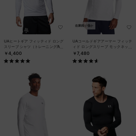
在庫残り僅か
UAヒートギア フィッティド ロング
UAコールドギアアーマー フィッテ
スリーブ シャツ（トレーニング/ME
ィド ロングスリーブ モックネック
N）
シャツ（トレーニング/MEN）
￥4,400
￥7,480