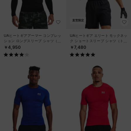
直営限定
UAヒートギアアーマー コンプレッ
UAヒートギア エリート モックネッ
ション ロングスリーブ シャツ（ト
ク ショートスリーブ シャツ（トレ
レーニング/MEN）
ーニング/MEN）
￥4,950
￥7,480