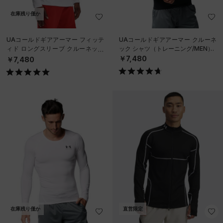
在庫残り僅か
UAコールドギアアーマー フィッテ
UAコールドギアアーマー クルーネ
ィド ロングスリーブ クルーネック
ック シャツ（トレーニング/MEN）
シャツ（トレーニング/MEN）
￥7,480
￥7,480
在庫残り僅か
直営限定