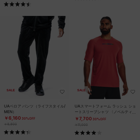
SALE
SALE
UAベロア パンツ（ライフスタイル/
UAスマートフォーム ラッシュ ショ
MEN）
ートスリーブシャツ 〈ノベルティ〉
（トレーニング/MEN）
￥6,160
￥7,700
30%OFF
30%OFF
￥8,800
￥11,000