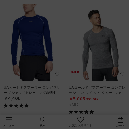
SALE
UAヒートギアアーマー ロングスリ
UAコールドギアアーマー コンプレ
ーブ シャツ（トレーニング/MEN）
ッション ツイスト クルー シャツ
（トレーニング/MEN）
￥4,400
￥5,005
30%OFF
￥7,150
検索
お気に入りリスト
カート
メニュー