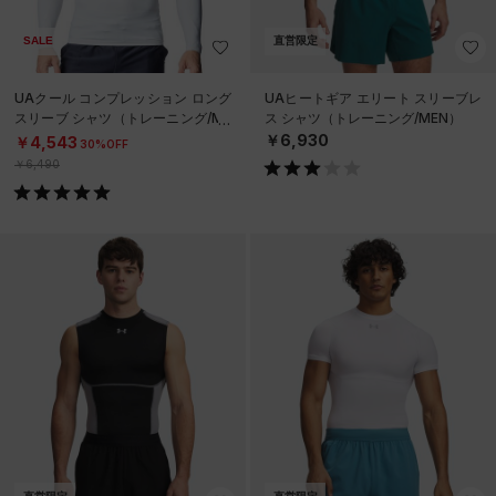
SALE
直営限定
UAクール コンプレッション ロング
UAヒートギア エリート スリーブレ
スリーブ シャツ（トレーニング/ME
ス シャツ（トレーニング/MEN）
N）
￥6,930
￥4,543
30%OFF
￥6,490