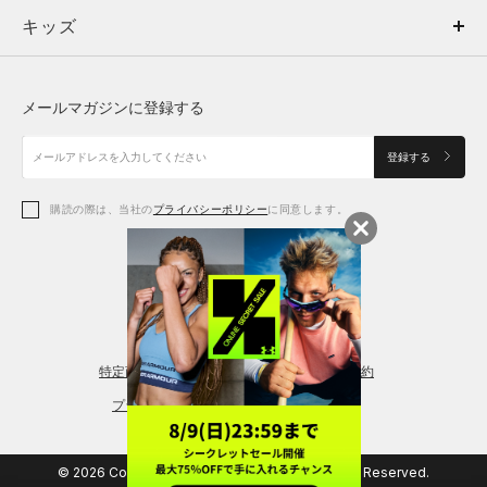
キッズ
トップス
ボトムス
キッズ
トップス
ボトムス
シューズ
シューズ
メールマガジンに登録する
ボトムス
シューズ
アクセサリー
アクセサリー
登録する
シューズ
アクセサリー
購読の際は、当社の
プライバシーポリシー
に同意します。
アクセサリー
スポーツブラ
レギンス＆タイツ
特定商取引法に基づく通販の表記
会員規約
プライバシーポリシー
© 2026 Copyright DOME Corporation. All Rights Reserved.