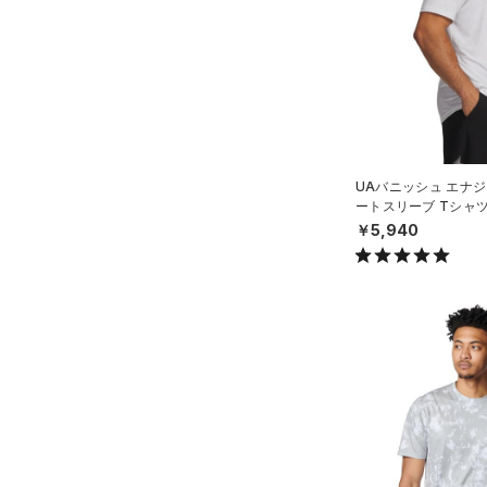
（26）
パンツ(ロングパンツ)
（2）
YXS(120cm)
カラー
（0）
スパイク
（4）
スウェット＆フリース
YS(130cm)
（5）
サックパック
スポーツスタイルシューズ
（26）
アンダーウェア
YM(140cm)
（13）
（6）
ウェストバッグ
（0）
ブラック
スカート
ホワイト
ブラウン
グリーン
YL(150cm)
（10）
サンダル
（12）
ダッフルバッグ
（4）
YXL(160cm)
スイムウェア
（17）
キャップ＆ビーニー
UAバニッシュ エナジ
XS
ブルー
パープル
レッド
イエロー
ートスリーブ Tシャ
（0）
ベルト
S
MEN）
￥5,940
（2）
グローブ・手袋
M
オレンジ
その他
（2）
アイウェア
L
リストバンド＆ヘッドバンド
XL
価格
（3）
2XL
（0）
スポーツマスク
3XL
テクノロジー
～
（16）
円
円
ソックス
4XL
FLOW(フロー)
（0）
在庫
5XL
（0）
ネックウォーマー
HOVR(ホバー)
（0）
6XL
（1）