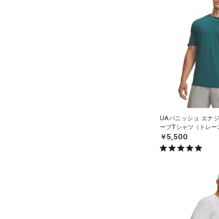
（10）
ロングTシャツ
（6）
パーカー&トレーナー
（18）
ジャケット
（5）
ジャージ
（1）
ベスト
（2）
ダウン・コート
（0）
スポーツブラ
（0）
UAバニッシュ エナ
セットアップ
ーブTシャツ（トレーニ
（1）
スイムウェア
￥5,500
ボトムス
アクセサリー
すべてのボトムス
シューズ
すべてのアクセサリー
（11）
レギンス&タイツ
すべてのシューズ
（23）
バックパック
（50）
ショートパンツ
サイズ
（3）
スポーツシューズ
ショルダー＆トートバッグ