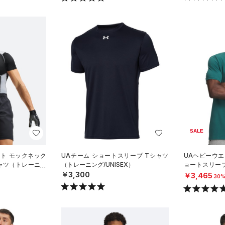
SALE
ート モックネック
UAチーム ショートスリーブ Tシャツ
UAヘビーウエ
ャツ（トレーニン
（トレーニング/UNISEX）
ョートスリー
イル/MEN）
￥3,300
￥3,465
30%