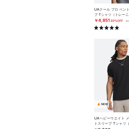
（0）
S(D-DD)
UAクール プロ ベン
Charged Cotton(チャージド
ブ Tシャツ（トレーニ
M(A-C)
コットン)
（4）
￥4,851
30%OFF
￥
M(D-DD)
Rival Fleece(ライバルフリー
L(A-C)
ス)
（0）
L(D-DD)
Armour Fleece(アーマーフリ
ース)
（0）
XL(A-C)
XL(D-DD)
NEW
UAヘビーウエイト 
トスリーブ Tシャツ
MEN）