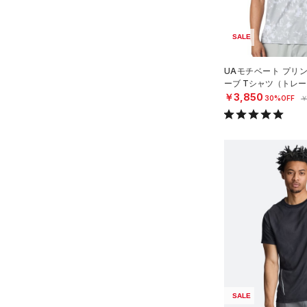
スリーブ
在庫あり
CHARGED(チャージド)
（0）
4
（3）
タオル
MICRO G(マイクロＧ)
（0）
5
SALE
限定
（0）
ボール
TRIBASE(トライベース)
6
（0）
（0）
イヤホン＆ヘッドホン
UAモチベート プリ
直営限定
（16）
コレクション
32A
ーブ Tシャツ（トレー
RUSH(ラッシュ)
（8）
（1）
ウォーターボトル
公式サイト限定
（1）
￥3,850
30%OFF
￥
34A
プロジェクトロック
（0）
ISO-CHILL(アイソチル)
（6）
在庫残りわずか
（0）
（0）
その他
36A
ステフィン・カリー
（0）
Tech(テック)
（2）
32B
アジア限定
（0）
COLDGEAR ARMOUR(コール
34B
ドギアアーマー)
（0）
36B
HEATGEAR ARMOUR(ヒート
38B
ギアアーマー)
（1）
32C
STORM(ストーム)
（4）
34C
COLDGEAR INFRARED(コー
36C
ルドギアインフラレッド)
（1）
38C
SALE
AUXETIC(オーゼティック)
S(A-C)