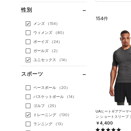
通常価格
（99）
性別
セール
（55）
154件
メンズ
（154）
ウィメンズ
（80）
ボーイズ
（24）
ガールズ
（2）
ユニセックス
（14）
スポーツ
ベースボール
（20）
バスケットボール
（14）
ゴルフ
（25）
UAヒートギアアーマ
トレーニング
（130）
ン ショートスリーブ
ング/MEN）
￥4,400
ランニング
（13）