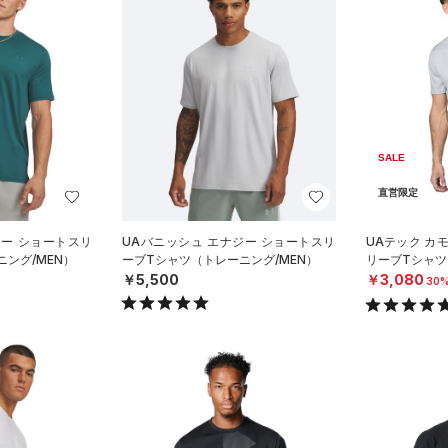
SALE
直営限定
ジー ショートスリ
UAバニッシュ エナジー ショートスリ
UAテック カ
ング/MEN）
ーブTシャツ（トレーニング/MEN）
リーブTシャツ
￥5,500
￥3,080
30%