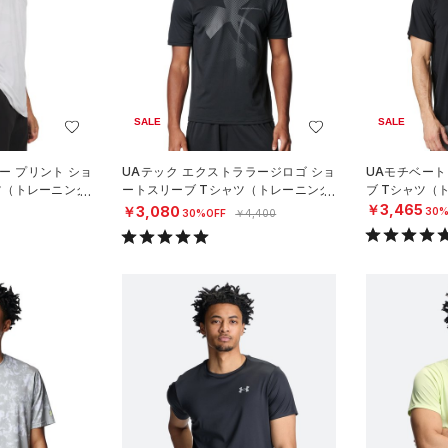
SALE
SALE
ー プリント ショ
UAテック エクストララージロゴ ショ
UAモチベート
ツ（トレーニング/
ートスリーブ Tシャツ（トレーニング/
ブ Tシャツ（
MEN）
￥3,465
￥3,080
30%
30%OFF
￥4,400