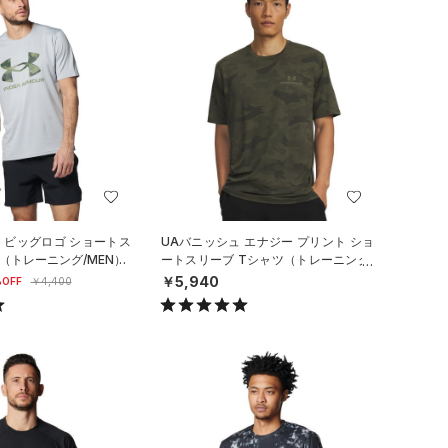
モ ビッグロゴ ショートス
UAバニッシュ エナジー プリント ショ
（トレーニング/MEN）
ートスリーブ Tシャツ（トレーニング/
MEN）
￥5,940
OFF
￥4,400