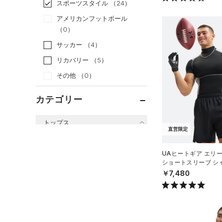
スポーツスタイル
（24）
アメリカンフットボール
（0）
サッカー
（4）
リカバリー
（5）
その他
（0）
カテゴリー
トップス
直営限定
すべてのトップス
UAヒートギア エリ
（28）
ベースレイヤー
ショートスリーブ シ
グ/MEN）
（62）
￥7,480
Tシャツ
（17）
タンクトップ
（4）
ポロシャツ