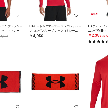
SALE
ー コンプレッショ
UAヒートギアアーマー コンプレッショ
UAテック メ
 シャツ（トレーニ
ン ロングスリーブ シャツ（トレーニン
ニング/MEN）
グ/MEN）
￥2,387
￥4,950
30%
4,400