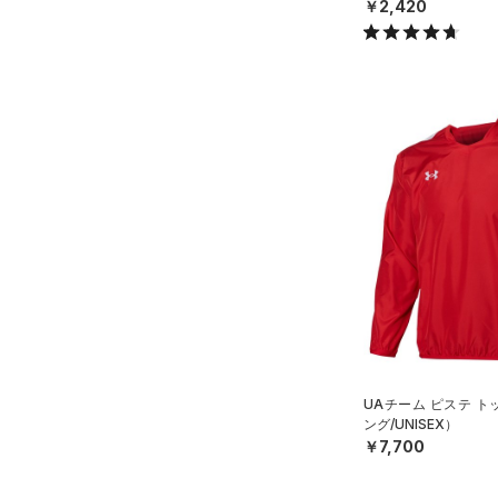
￥2,420
UAチーム ピステ 
ング/UNISEX）
￥7,700