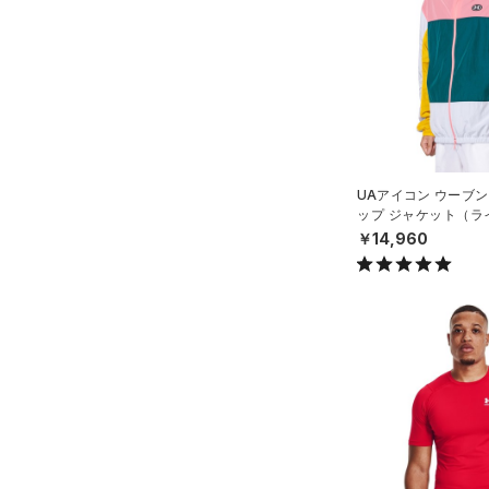
スウェット＆フリース
（1）
ロングTシャツ
ブルー
パープル
レッド
イエロー
（1）
サックパック
スポーツスタイルシューズ
（1）
アンダーウェア
（0）
パーカー&トレーナー
（0）
（0）
ウェストバッグ
（0）
スカート
（1）
ジャケット
オレンジ
その他
（0）
サンダル
（0）
ダッフルバッグ
（0）
スイムウェア
（1）
ジャージ
（0）
キャップ＆ビーニー
価格
（0）
ベスト
（0）
ベルト
（0）
ダウン・コート
UAアイコン ウーブン
（0）
グローブ・手袋
テクノロジー
ップ ジャケット（ラ
（0）
スポーツブラ
～
円
円
N）
￥14,960
（0）
アイウェア
FLOW(フロー)
（0）
（0）
セットアップ
在庫
リストバンド＆ヘッドバンド
HOVR(ホバー)
（0）
（0）
（0）
スイムウェア
在庫あり
CHARGED(チャージド)
（0）
限定
（0）
スポーツマスク
MICRO G(マイクロＧ)
（0）
（0）
ソックス
直営限定
（3）
コレクション
TRIBASE(トライベース)
（0）
ネックウォーマー
公式サイト限定
（0）
（0）
プロジェクトロック
（0）
（0）
スリーブ
在庫残りわずか
（0）
RUSH(ラッシュ)
（0）
ステフィン・カリー
（0）
（2）
タオル
ISO-CHILL(アイソチル)
（0）