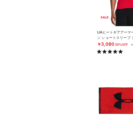
アジア限定
（0）
（0）
Tech(テック)
（1）
ボール
COLDGEAR ARMOUR(コール
（0）
SALE
イヤホン＆ヘッドホン
ドギアアーマー)
（0）
（2）
ウォーターボトル
UAヒートギアアーマ
HEATGEAR ARMOUR(ヒート
ン ショートスリーブ
（0）
その他
ギアアーマー)
（1）
ング/MEN）
￥3,080
30%OFF
￥
STORM(ストーム)
（2）
COLDGEAR INFRARED(コー
ルドギアインフラレッド)
（0）
AUXETIC(オーゼティック)
（0）
Charged Cotton(チャージド
コットン)
（0）
Rival Fleece(ライバルフリー
ス)
（0）
Armour Fleece(アーマーフリ