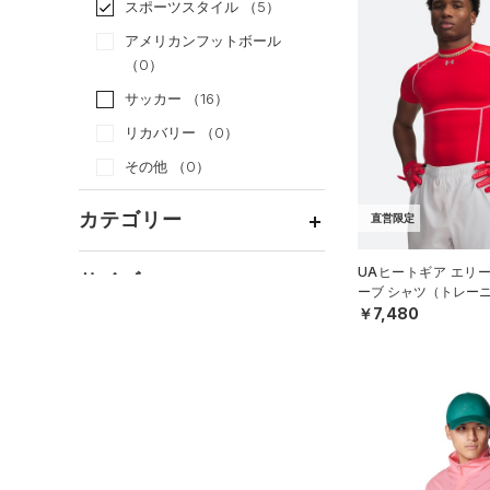
スポーツスタイル
（5）
アメリカンフットボール
（0）
サッカー
（16）
リカバリー
（0）
その他
（0）
カテゴリー
直営限定
トップス
UAヒートギア エリ
サイズ
ーブ シャツ（トレーニ
ボトムス
すべてのトップス
￥7,480
カテゴリーを選択してください。
アクセサリー
カラー
すべてのボトムス
（5）
ベースレイヤー
シューズ
すべてのアクセサリー
（0）
レギンス&タイツ
（5）
Tシャツ
すべてのシューズ
（3）
バックパック
（1）
ショートパンツ
（2）
タンクトップ
ブラック
ホワイト
ブラウン
グリーン
（0）
スポーツシューズ
ショルダー＆トートバッグ
（0）
パンツ(ロングパンツ)
（0）
ポロシャツ
（0）
（0）
スパイク
（0）