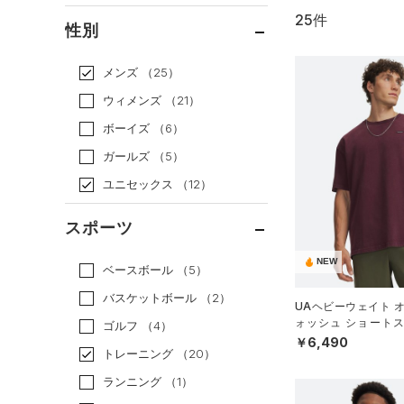
25件
通常価格
（21）
性別
セール
（4）
メンズ
（25）
ウィメンズ
（21）
ボーイズ
（6）
ガールズ
（5）
ユニセックス
（12）
スポーツ
NEW
ベースボール
（5）
バスケットボール
（2）
UAヘビーウェイト 
ォッシュ ショートス
ゴルフ
（4）
（ライフスタイル/ME
￥6,490
トレーニング
（20）
ランニング
（1）