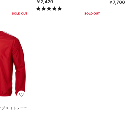
EN）
￥2,420
￥7,700
SOLD OUT
SOLD OUT
トップス（トレーニ