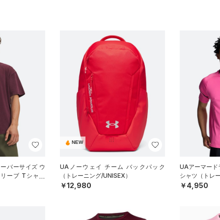
NEW
オーバーサイズ ウ
UAノーウェイ チーム バックパック
UAアーマード
リーブ Tシャツ
（トレーニング/UNISEX）
シャツ（トレー
N）
￥12,980
￥4,950