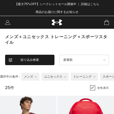
【最大75%OFF】シークレットセール開催中 ｜ 詳細はこちら
商品のお届けに関するお知らせ
メンズ＋ユニセックス トレーニング＋スポーツスタ
イル
絞り込み検索
新着順
選択中の条件：
メンズ
ユニセックス
トレーニング
スポー
25件
全色表示