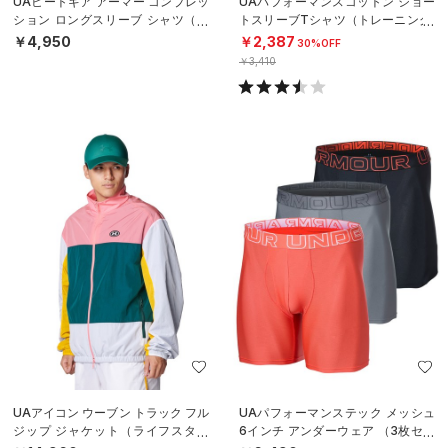
UAヒートギア アーマー コンプレッ
UAパフォーマンスコットン ショー
ション ロングスリーブ シャツ（ト
トスリーブTシャツ（トレーニング/
レーニング/MEN）
MEN）
￥4,950
￥2,387
30%OFF
￥3,410
UAアイコン ウーブン トラック フル
UAパフォーマンステック メッシュ
ジップ ジャケット（ライフスタイ
6インチ アンダーウェア （3枚セッ