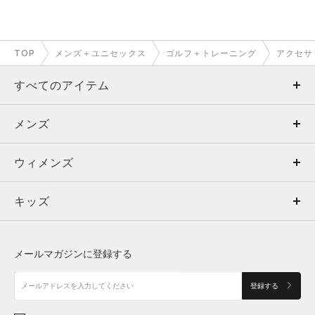
TOP
メンズ＋ユニセックス
ゴルフ＋トレーニング
アクセサ
すべてのアイテム
メンズ
メンズ
ウィメンズ
トップス
ウィメンズ
キッズ
トップス
ボトムス
キッズ
トップス
ボトムス
シューズ
シューズ
メールマガジンに登録する
ボトムス
シューズ
アクセサリー
アクセサリー
登録する