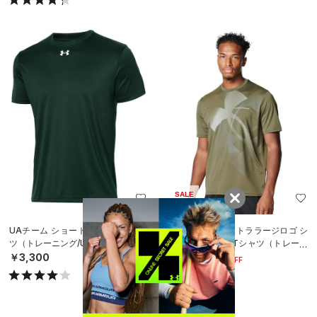
SALE
UAチーム ショートスリーブ Tシャ
UAテック エクストララージロゴ シ
ツ（トレーニング/UNISEX）
ョートスリーブ Tシャツ（トレーニ
ング/MEN）
￥3,300
￥3,080
30%OFF
￥4,400