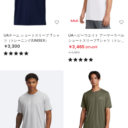
SALE
UAチーム ショートスリーブ Tシャ
UAヘビーウエイト アーマーラベル
ツ（トレーニング/UNISEX）
ショートスリーブTシャツ（トレー
ニング/MEN）
￥3,300
￥3,465
30%OFF
￥4,950