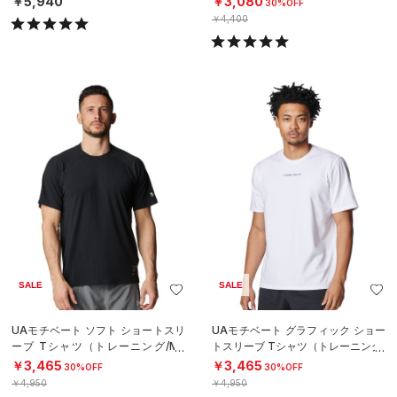
￥5,940
￥3,080
30%OFF
￥4,400
SALE
SALE
UAモチベート ソフト ショートスリ
UAモチベート グラフィック ショー
ーブ Tシャツ（トレーニング/ME
トスリーブ Tシャツ（トレーニング/
N）
MEN）
￥3,465
￥3,465
30%OFF
30%OFF
￥4,950
￥4,950