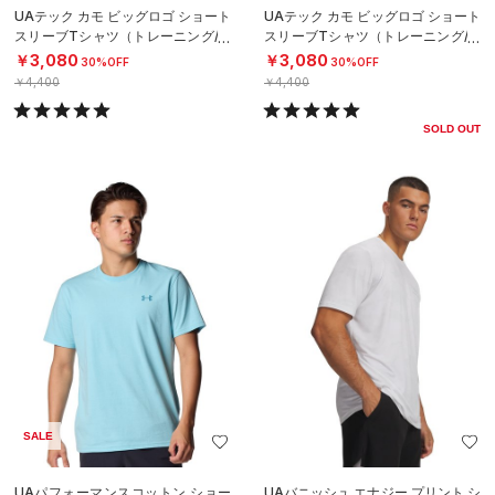
UAテック カモ ビッグロゴ ショート
UAテック カモ ビッグロゴ ショート
スリーブTシャツ（トレーニング/M
スリーブTシャツ（トレーニング/M
EN）
EN）
￥3,080
￥3,080
30%OFF
30%OFF
￥4,400
￥4,400
SOLD OUT
SALE
UAパフォーマンスコットン ショー
UAバニッシュ エナジー プリント シ