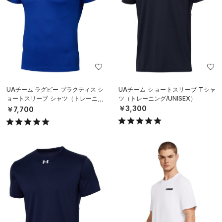
UAチーム ラグビー プラクティス シ
UAチーム ショートスリーブ Tシャ
ョートスリーブ シャツ（トレーニン
ツ（トレーニング/UNISEX）
グ/MEN）
￥3,300
￥7,700