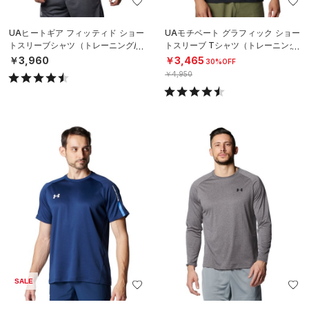
UAヒートギア フィッティド ショー
UAモチベート グラフィック ショー
トスリーブシャツ（トレーニング/M
トスリーブ Tシャツ（トレーニング/
EN）
MEN）
￥3,960
￥3,465
30%OFF
￥4,950
SALE