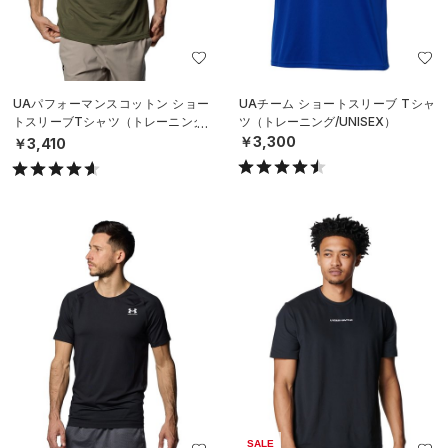
UAパフォーマンスコットン ショー
UAチーム ショートスリーブ Tシャ
トスリーブTシャツ（トレーニング/
ツ（トレーニング/UNISEX）
MEN）
￥3,300
￥3,410
SALE