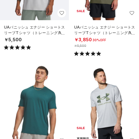
SALE
UAバニッシュ エナジー ショートス
UAバニッシュ エナジー ショートス
リーブTシャツ（トレーニング/ME
リーブTシャツ（トレーニング/ME
N）
N）
￥5,500
￥3,850
30%OFF
￥5,500
SALE
直営限定