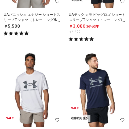
UAバニッシュ エナジー ショートス
UAテック カモ ビッグロゴ ショート
リーブTシャツ（トレーニング/ME
スリーブTシャツ（トレーニング/M
N）
EN）
￥5,500
￥3,080
30%OFF
￥4,400
SALE
SALE
在庫残り僅か