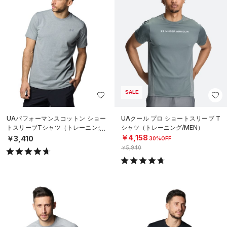
SALE
UAパフォーマンスコットン ショー
UAクール プロ ショートスリーブ T
トスリーブTシャツ（トレーニング/
シャツ（トレーニング/MEN）
MEN）
￥4,158
￥3,410
30%OFF
￥5,940