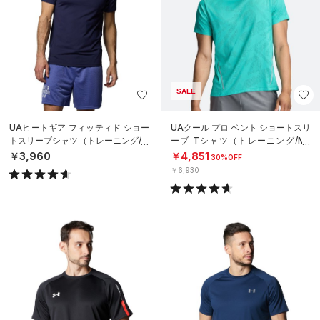
SALE
UAヒートギア フィッティド ショー
UAクール プロ ベント ショートスリ
トスリーブシャツ（トレーニング/M
ーブ Tシャツ（トレーニング/ME
EN）
N）
￥3,960
￥4,851
30%OFF
￥6,930