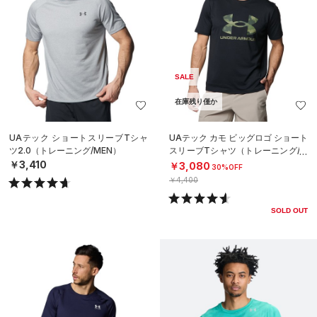
SALE
在庫残り僅か
UAテック ショートスリーブTシャ
UAテック カモ ビッグロゴ ショート
ツ2.0（トレーニング/MEN）
スリーブTシャツ（トレーニング/M
EN）
￥3,410
￥3,080
30%OFF
￥4,400
SOLD OUT