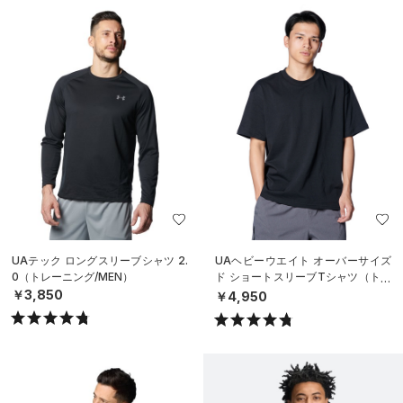
UAテック ロングスリーブシャツ 2.
UAヘビーウエイト オーバーサイズ
0（トレーニング/MEN）
ド ショートスリーブTシャツ（トレ
ーニング/MEN）
￥3,850
￥4,950