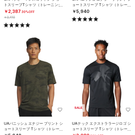
トスリーブTシャツ（トレーニング/
ョートスリーブ Tシャツ（トレーニ
MEN）
ング/MEN）
￥2,387
￥5,940
30%OFF
￥3,410
SALE
UAバニッシュ エナジー プリント シ
UAテック エクストララージロゴ シ
ョートスリーブ Tシャツ（トレーニ
ョートスリーブ Tシャツ（トレーニ
ング/MEN）
ング/MEN）