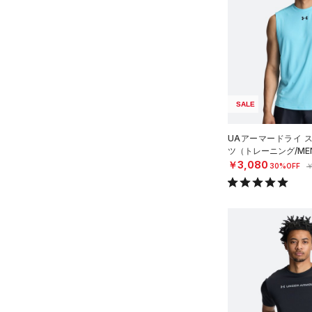
（31）
ショートパンツ
（12）
タンクトップ
ブラック
ホワイト
ブラウン
グリーン
（0）
スポーツシューズ
（1）
ショルダー＆トートバッグ
（20）
パンツ(ロングパンツ)
（28）
ポロシャツ
テクノロジー
（0）
スパイク
～
（2）
サックパック
円
円
（1）
スウェット＆フリース
（1）
ロングTシャツ
ブルー
パープル
レッド
イエロー
FLOW(フロー)
（0）
スポーツスタイルシューズ
（4）
在庫
ウェストバッグ
（5）
アンダーウェア
（0）
パーカー&トレーナー
（0）
HOVR(ホバー)
（0）
（2）
ダッフルバッグ
（0）
スカート
（9）
ジャケット
オレンジ
その他
（0）
在庫あり
サンダル
SALE
CHARGED(チャージド)
（0）
限定
（7）
キャップ＆ビーニー
（5）
スイムウェア
（1）
ジャージ
MICRO G(マイクロＧ)
（0）
UAアーマードライ 
（1）
ベルト
直営限定
（11）
（1）
ベスト
コレクション
TRIBASE(トライベース)
ツ（トレーニング/ME
（0）
公式サイト限定
（0）
￥3,080
グローブ・手袋
（0）
30%OFF
￥
（0）
ダウン・コート
プロジェクトロック
（1）
在庫残りわずか
（10）
（0）
RUSH(ラッシュ)
（2）
アイウェア
（0）
スポーツブラ
ステフィン・カリー
（0）
ISO-CHILL(アイソチル)
リストバンド＆ヘッドバンド
（0）
セットアップ
（0）
（27）
アジア限定
（0）
（0）
スイムウェア
Tech(テック)
（2）
（0）
スポーツマスク
COLDGEAR ARMOUR(コール
（6）
ソックス
ドギアアーマー)
（0）
（0）
ネックウォーマー
HEATGEAR ARMOUR(ヒート