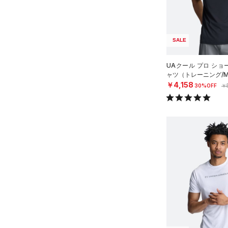
（0）
ギアアーマー)
スリーブ
（0）
STORM(ストーム)
（14）
（1）
タオル
COLDGEAR INFRARED(コー
（0）
ボール
SALE
ルドギアインフラレッド)
（0）
イヤホン＆ヘッドホン
（0）
UAクール プロ ショ
（0）
ャツ（トレーニング/M
ウォーターボトル
AUXETIC(オーゼティック)
￥4,158
30%OFF
￥
（0）
（0）
その他
Charged Cotton(チャージド
コットン)
（0）
Rival Fleece(ライバルフリー
ス)
（0）
Armour Fleece(アーマーフリ
ース)
（0）