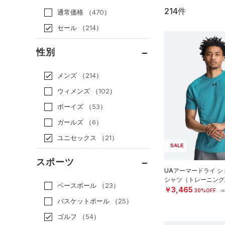
214件
通常価格
（470）
セール
（214）
性別
メンズ
（214）
ウィメンズ
（102）
ボーイズ
（53）
ガールズ
（6）
ユニセックス
（21）
SALE
スポーツ
UAアーマードライ シ
シャツ（トレーニング/
ベースボール
（23）
￥3,465
30%OFF
￥
バスケットボール
（25）
ゴルフ
（54）