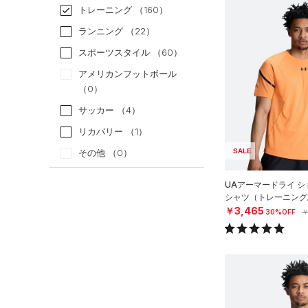
トレーニング
（160）
ランニング
（22）
スポーツスタイル
（60）
アメリカンフットボール
（0）
サッカー
（4）
リカバリー
（1）
SALE
その他
（0）
カテゴリー
UAアーマードライ シ
シャツ（トレーニング/
￥3,465
30%OFF
￥
トップス
サイズ
ボトムス
すべてのトップス
カテゴリーを選択してください。
アクセサリー
カラー
すべてのボトムス
（21）
ベースレイヤー
シューズ
すべてのアクセサリー
（5）
レギンス&タイツ
（46）
Tシャツ
価格
すべてのシューズ
（4）
バックパック