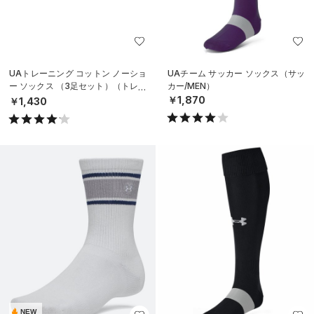
UAトレーニング コットン ノーショ
UAチーム サッカー ソックス（サッ
ー ソックス （3足セット）（トレー
カー/MEN）
ニング/UNISEX）
￥1,870
￥1,430
NEW