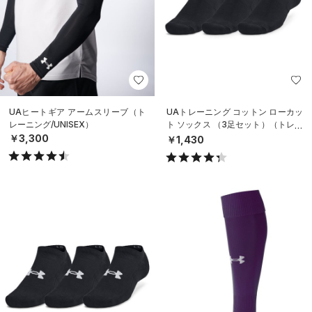
UAヒートギア アームスリーブ（ト
UAトレーニング コットン ローカッ
レーニング/UNISEX）
ト ソックス （3足セット）（トレー
ニング/UNISEX）
￥3,300
￥1,430