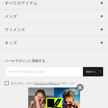
すべてのアイテム
メンズ
メンズ
ウィメンズ
トップス
ウィメンズ
キッズ
トップス
ボトムス
キッズ
トップス
ボトムス
シューズ
シューズ
メールマガジンに登録する
ボトムス
シューズ
アクセサリー
アクセサリー
登録する
シューズ
アクセサリー
購読の際は、当社の
プライバシーポリシー
に同意します。
アクセサリー
スポーツブラ