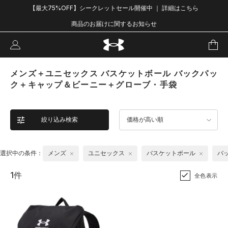
【最大75%OFF】シークレットセール開催中 ｜ 詳細はこちら
商品のお届けに関するお知らせ
メンズ＋ユニセックス バスケットボール バックパッ
ク＋キャップ＆ビーニー＋グローブ・手袋
絞り込み検索
価格が高い順
選択中の条件：
メンズ
ユニセックス
バスケットボール
バ
1件
全色表示