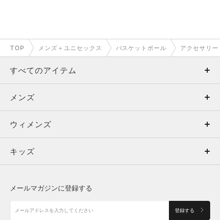
TOP
メンズ＋ユニセックス
バスケットボール
アクセサリー
すべてのアイテム
メンズ
メンズ
ウィメンズ
トップス
ウィメンズ
キッズ
トップス
ボトムス
キッズ
トップス
ボトムス
シューズ
シューズ
メールマガジンに登録する
ボトムス
シューズ
アクセサリー
アクセサリー
登録する