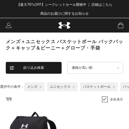
【最大75%OFF】シークレットセール開催中 ｜ 詳細はこちら
商品のお届けに関するお知らせ
メンズ＋ユニセックス バスケットボール バックパッ
ク＋キャップ＆ビーニー＋グローブ・手袋
絞り込み検索
価格が高い順
選択中の条件：
メンズ
ユニセックス
バスケットボール
バ
1件
全色表示