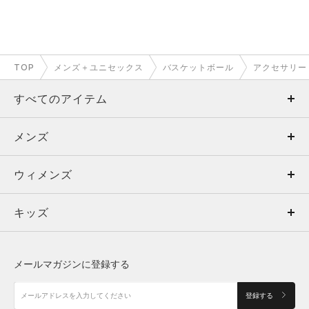
TOP
メンズ＋ユニセックス
バスケットボール
アクセサリー
すべてのアイテム
メンズ
メンズ
ウィメンズ
トップス
ウィメンズ
キッズ
トップス
ボトムス
キッズ
トップス
ボトムス
シューズ
シューズ
メールマガジンに登録する
ボトムス
シューズ
アクセサリー
アクセサリー
登録する