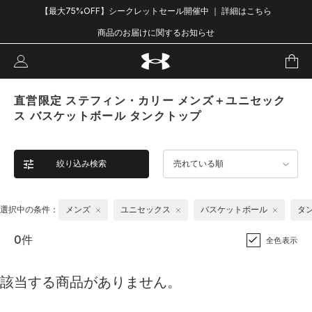
【最大75%OFF】シークレットセール開催中 ｜ 詳細はこちら
商品のお届けに関するお知らせ
直営限定 ステフィン・カリー メンズ＋ユニセック
ス バスケットボール タンクトップ
絞り込み検索
売れている順
選択中の条件：
メンズ
ユニセックス
バスケットボール
タ
0件
全色表示
該当する商品がありません。