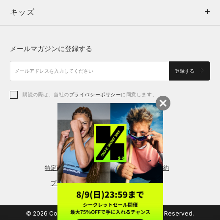
キッズ
トップス
ボトムス
キッズ
トップス
ボトムス
シューズ
シューズ
メールマガジンに登録する
ボトムス
シューズ
アクセサリー
アクセサリー
登録する
シューズ
アクセサリー
購読の際は、当社の
プライバシーポリシー
に同意します。
アクセサリー
スポーツブラ
レギンス＆タイツ
特定商取引法に基づく通販の表記
会員規約
プライバシーポリシー
© 2026 Copyright DOME Corporation. All Rights Reserved.