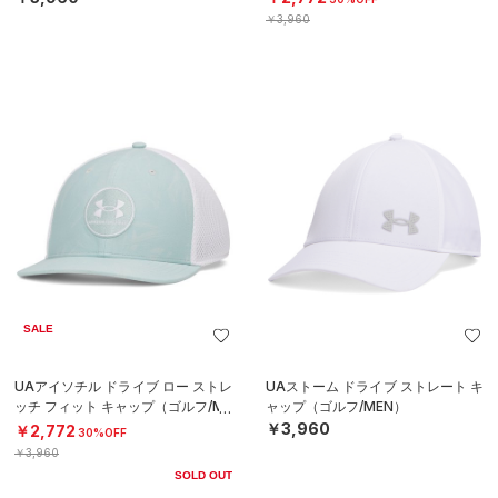
￥3,960
SALE
UAアイソチル ドライブ ロー ストレ
UAストーム ドライブ ストレート キ
ッチ フィット キャップ（ゴルフ/ME
ャップ（ゴルフ/MEN）
N）
￥3,960
￥2,772
30%OFF
￥3,960
SOLD OUT