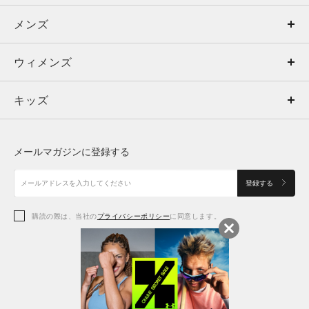
メンズ
メンズ
ウィメンズ
トップス
ウィメンズ
キッズ
トップス
ボトムス
キッズ
トップス
ボトムス
シューズ
シューズ
メールマガジンに登録する
ボトムス
シューズ
アクセサリー
アクセサリー
登録する
シューズ
アクセサリー
購読の際は、当社の
プライバシーポリシー
に同意します。
アクセサリー
スポーツブラ
レギンス＆タイツ