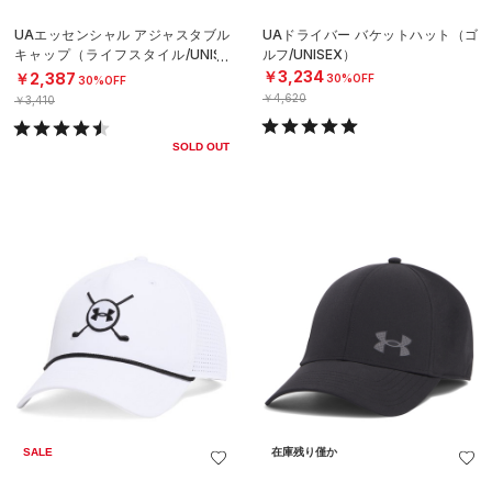
UAエッセンシャル アジャスタブル
UAドライバー バケットハット（ゴ
キャップ（ライフスタイル/UNISE
ルフ/UNISEX）
X）
￥3,234
￥2,387
30%OFF
30%OFF
￥4,620
￥3,410
SOLD OUT
SALE
在庫残り僅か