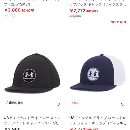
プ（ゴルフ/MEN）
ップバック キャップ（ライフスタイ
ル/MEN）
￥3,080
￥2,772
30%OFF
30%OFF
￥4,400
￥3,960
SOLD OUT
在庫残り僅か
SALE
UAアイソチル ドライブ ロー ストレ
UAアイソチル ドライブ ロー ストレ
ッチ フィット キャップ（ゴルフ/ME
ッチ フィット キャップ（ゴルフ/ME
N）
N）
￥3,960
￥2,772
30%OFF