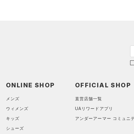
（0）
ロングTシャツ
（0）
パーカー&トレーナー
（0）
ジャケット
（0）
ジャージ
（0）
ベスト
（0）
ダウン・コート
（0）
スポーツブラ
（0）
セットアップ
（0）
スイムウェア
ONLINE SHOP
OFFICIAL SHOP
ボトムス
メンズ
直営店舗一覧
アクセサリー
すべてのボトムス
ウィメンズ
UAリワードアプリ
シューズ
すべてのアクセサリー
（0）
レギンス&タイツ
キッズ
アンダーアーマー コミュニ
すべてのシューズ
（0）
バックパック
（0）
ショートパンツ
サイズ
シューズ
（0）
スポーツシューズ
ショルダー＆トートバッグ