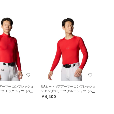
アーマー コンプレッショ
UAヒートギアアーマー コンプレッショ
ーブ モック シャツ（ベー
ン ロングスリーブ クルー シャツ（ベー
）
スボール/MEN）
￥4,400