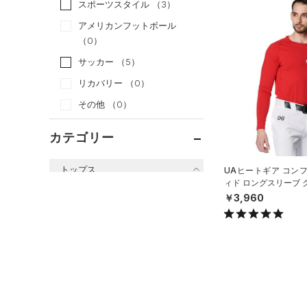
スポーツスタイル
（3）
アメリカンフットボール
（0）
サッカー
（5）
リカバリー
（0）
その他
（0）
カテゴリー
トップス
UAヒートギア コン
ィド ロングスリーブ 
すべてのトップス
ツ（ベースボール/ME
￥3,960
（5）
ベースレイヤー
（0）
Tシャツ
（0）
タンクトップ
（0）
ポロシャツ