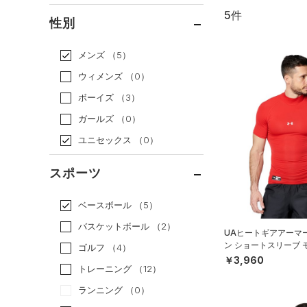
5件
通常価格
（5）
性別
セール
（0）
メンズ
（5）
ウィメンズ
（0）
ボーイズ
（3）
ガールズ
（0）
ユニセックス
（0）
スポーツ
ベースボール
（5）
バスケットボール
（2）
UAヒートギアアーマ
ン ショートスリーブ 
ゴルフ
（4）
ースボール/MEN）
￥3,960
トレーニング
（12）
ランニング
（0）