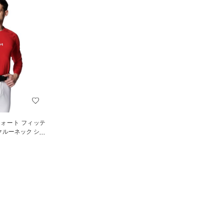
フォート フィッテ
クルーネック シャ
N）