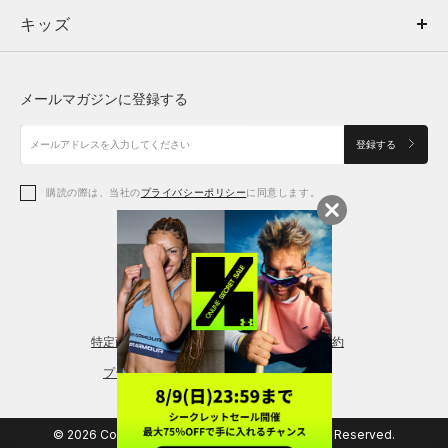
キッズ
トップス
ボトムス
キッズ
トップス
ボトムス
シューズ
シューズ
メールマガジンに登録する
ボトムス
シューズ
アクセサリー
アクセサリー
登録する
シューズ
アクセサリー
購読の際は、当社の
プライバシーポリシー
に同意します。
アクセサリー
スポーツブラ
レギンス＆タイツ
特定商取引法に基づく通販の表記
会員規約
プライバシーポリシー
© 2026 Copyright DOME Corporation. All Rights Reserved.