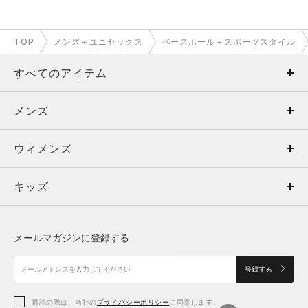
TOP
メンズ＋ユニセックス
ベースボール＋スポーツスタイル
すべてのアイテム
メンズ
メンズ
ウィメンズ
トップス
ウィメンズ
キッズ
トップス
ボトムス
キッズ
トップス
ボトムス
シューズ
シューズ
メールマガジンに登録する
ボトムス
シューズ
アクセサリー
アクセサリー
登録する
シューズ
アクセサリー
購読の際は、当社の
プライバシーポリシー
に同意します。