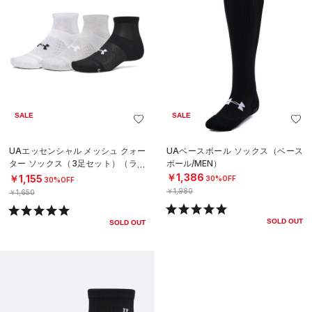
SALE
SALE
UAエッセンシャル メッシュ クォー
UAベースボール ソックス（ベース
ター ソックス（3足セット）（ライ
ボール/MEN）
フスタイル/UNISEX）
￥1,386
￥1,155
30%OFF
30%OFF
￥1,980
￥1,650
SOLD OUT
SOLD OUT