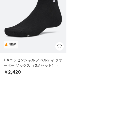
NEW
UAエッセンシャル ノベルティ クオ
ーター ソックス （3足セット）（ラ
イフスタイル/UNISEX）
￥2,420