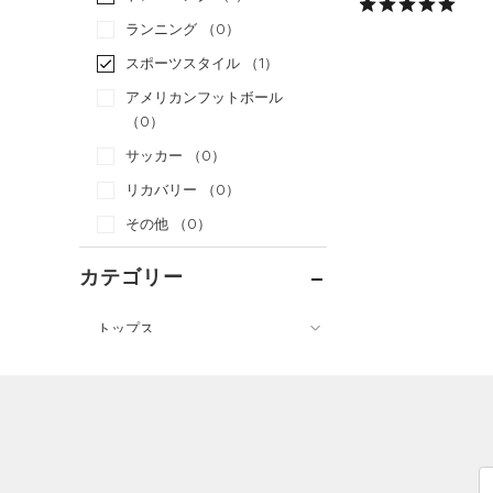
ランニング
（0）
スポーツスタイル
（1）
アメリカンフットボール
（0）
サッカー
（0）
リカバリー
（0）
その他
（0）
カテゴリー
トップス
ボトムス
すべてのトップス
アクセサリー
すべてのボトムス
（2）
ベースレイヤー
すべてのアクセサリー
（0）
レギンス&タイツ
（3）
Tシャツ
（0）
バックパック
（2）
ショートパンツ
（0）
タンクトップ