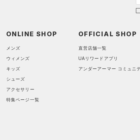
ショルダー＆トートバッグ
（2）
パンツ(ロングパンツ)
（0）
ポロシャツ
（0）
（0）
スウェット＆フリース
（1）
ロングTシャツ
（0）
サックパック
（0）
アンダーウェア
（0）
パーカー&トレーナー
（0）
ウェストバッグ
ONLINE SHOP
OFFICIAL SHOP
（0）
スカート
（1）
ジャケット
（0）
ダッフルバッグ
（0）
メンズ
直営店舗一覧
スイムウェア
（0）
ジャージ
（0）
キャップ＆ビーニー
ウィメンズ
UAリワードアプリ
（0）
ベスト
（0）
ベルト
キッズ
アンダーアーマー コミュニ
（1）
ダウン・コート
（0）
グローブ・手袋
シューズ
（0）
スポーツブラ
（1）
アイウェア
アクセサリー
（0）
セットアップ
リストバンド＆ヘッドバンド
特集ページ一覧
（0）
（0）
スイムウェア
（0）
スポーツマスク
（0）
ソックス
（0）
ネックウォーマー