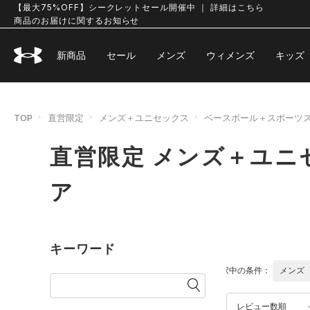
【最大75%OFF】シークレットセール開催中 ｜ 詳細はこちら
商品のお届けに関するお知らせ
新商品
セール
メンズ
ウィメンズ
キッズ
TOP
直営限定
メンズ＋ユニセックス
ベースボール＋スポーツ
直営限定 メンズ＋ユニ
ア
キーワード
選択中の条件：
メンズ
レビュー数順