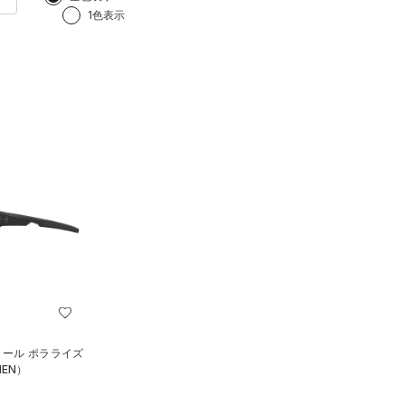
1色表示
トール ポラライズ
EN）