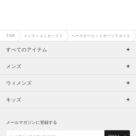
TOP
メンズ＋ユニセックス
ベースボール＋スポーツスタイル
すべてのアイテム
メンズ
メンズ
ウィメンズ
トップス
ウィメンズ
キッズ
トップス
ボトムス
キッズ
トップス
ボトムス
シューズ
シューズ
メールマガジンに登録する
ボトムス
シューズ
アクセサリー
アクセサリー