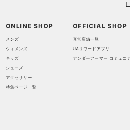
（0）
ポロシャツ
（0）
ロングTシャツ
ONLINE SHOP
OFFICIAL SHOP
（0）
パーカー&トレーナー
（0）
ジャケット
メンズ
直営店舗一覧
（0）
ジャージ
ウィメンズ
UAリワードアプリ
（0）
ベスト
キッズ
アンダーアーマー コミュニ
（0）
ダウン・コート
シューズ
（0）
スポーツブラ
アクセサリー
（0）
セットアップ
特集ページ一覧
（0）
スイムウェア
ボトムス
アクセサリー
すべてのボトムス
シューズ
すべてのアクセサリー
（0）
レギンス&タイツ