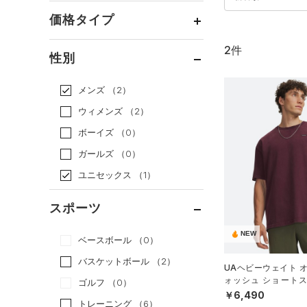
価格タイプ
2件
通常価格
（2）
性別
セール
（0）
メンズ
（2）
ウィメンズ
（2）
ボーイズ
（0）
ガールズ
（0）
ユニセックス
（1）
スポーツ
NEW
ベースボール
（0）
バスケットボール
（2）
UAヘビーウェイト 
ォッシュ ショートス
ゴルフ
（0）
（ライフスタイル/ME
￥6,490
トレーニング
（6）