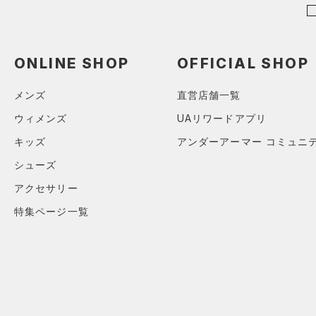
（0）
ポロシャツ
（0）
ロングTシャツ
ONLINE SHOP
OFFICIAL SHOP
（0）
パーカー&トレーナー
（1）
ジャケット
メンズ
直営店舗一覧
（0）
ジャージ
ウィメンズ
UAリワードアプリ
（0）
ベスト
キッズ
アンダーアーマー コミュニ
（0）
ダウン・コート
シューズ
（0）
スポーツブラ
アクセサリー
（0）
セットアップ
特集ページ一覧
（0）
スイムウェア
ボトムス
アクセサリー
すべてのボトムス
シューズ
すべてのアクセサリー
（0）
レギンス&タイツ